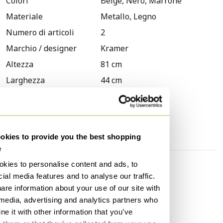
Colori
Beige, Nero, Marrone
leggermente allentati. Il rivestimento del sedile è stato
rimosso. L&#39;angolo dello schienale di una sedia è
Materiale
Metallo, Legno
danneggiato.
Numero di articoli
2
Marchio / designer
Kramer
Altezza
81 cm
Larghezza
44 cm
Profondità
48 cm
Altezza del sedile
45 cm
Segni di utilizzo
Crepa
kies to provide you the best shopping
e
kies to personalise content and ads, to
Scoprire di più
ial media features and to analyse our traffic.
are information about your use of our site with
 media, advertising and analytics partners who
Sedie da pranzo
Kramer
e it with other information that you’ve