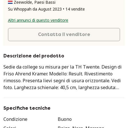
Zeewolde, Paesi Bassi
Su Whoppah da August 2023 • 14 vendite
Altri annunci di questo venditore
Contatta il venditore
Descrizione del prodotto
Sedie da college su misura per la TH Twente. Design di
Friso Ahrend Kramer. Modello: Result. Rivestimento
rimosso. Presenta lievi segni di usura orizzontale. Vedi
foto. Larghezza schienale: 40,5 cm, larghezza seduta:
43,5 cm, altezza totale: 81 cm, altezza gambe: 39 cm,
altezza schienale: 24,5 cm, altezza seduta: 45 cm,
profondità seduta: 43,5 cm, profondità totale: 48 cm.
Specifiche tecniche
Condizione
Buono
Vedi sopra. Gli strati del sedile di una sedia sono