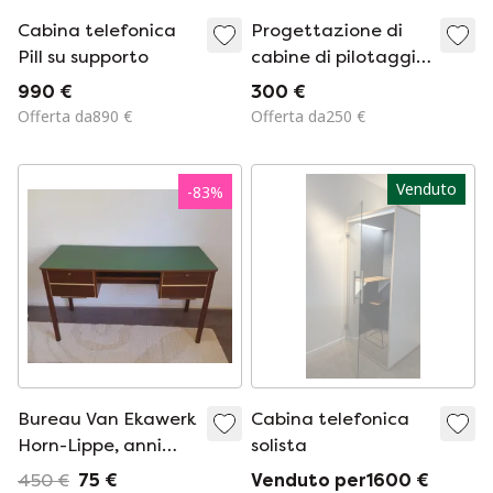
Cabina telefonica
Progettazione di
Pill su supporto
cabine di pilotaggio
Buzzispace e cabine
990 €
300 €
telefoniche con
Offerta da890 €
Offerta da250 €
divisorio.
Venduto
-
83
%
Bureau Van Ekawerk
Cabina telefonica
Horn-Lippe, anni
solista
&#39;60
450 €
75 €
Venduto per1600 €