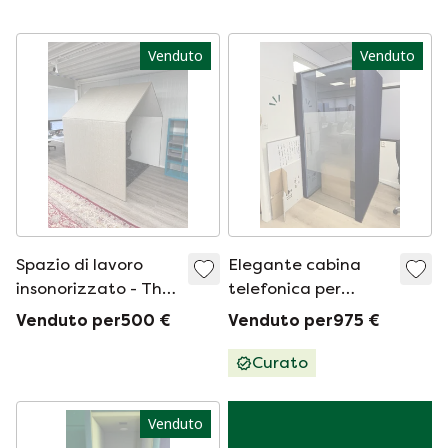
Venduto
Venduto
Spazio di lavoro
Elegante cabina
insonorizzato - The
telefonica per
Hut - Götessons
l&#39;ufficio
Venduto per500 €
Venduto per975 €
Curato
Venduto