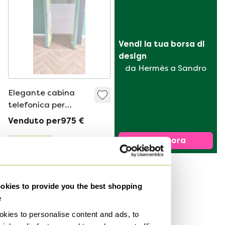
Vendi la tua borsa di 
design
da Hermès a Sandro
Elegante cabina
telefonica per
l&#39;ufficio
Venduto per975 €
Vendi ora
Curato
Venduto
kies to provide you the best shopping
e
kies to personalise content and ads, to