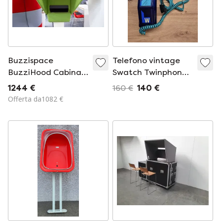
Buzzispace
Telefono vintage
BuzziHood Cabina
Swatch Twinphone
telefonica acustica
Deluxe in stile
1244 €
160 €
140 €
verde
Memphis Pop Art
Offerta da1082 €
anni '80, modello
"Gutenberg".