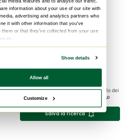
ial media features and to analyse our traffic.
are information about your use of our site with
 media, advertising and analytics partners who
e it with other information that you’ve
o them or that they’ve collected from your use
Vitra Workbay Meet
rvices.
Venduto per800 €
Show details
1
Allow all
Ricevere una notifica quando l'articolo dei
vostri sogni viene messo online 🔎
Customize
Salva la ricerca