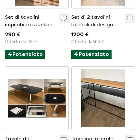
Set di tavolini
Set di 2 tavolini
impilabili di Juntoo
laterali di design
Peter Ghyczy –
290 €
1200 €
Diametro
Offerta da220 €
Offerta da600 €
approssimativo 60
Potenziato
Potenziato
Tavolo da
Tavolino laterale