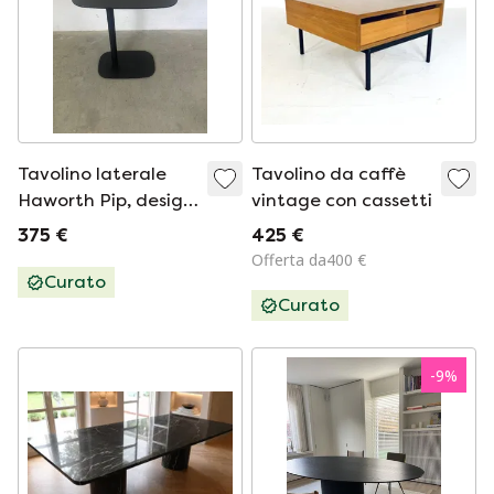
Tavolino laterale
Tavolino da caffè
Haworth Pip, design
vintage con cassetti
di Patricia Urquiola
375 €
425 €
Offerta da400 €
Curato
Curato
-
9
%