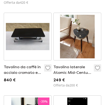
Offerta da420 €
Tavolino da caffè in
Tavolino laterale
acciaio cromato e
Atomic Mid-Century
legno
degli anni '50/'60 a
840 €
249 €
forma di rene
Offerta da200 €
-
39
%