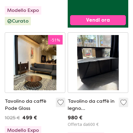
Modello Expo
Vendi ora
Curato
-
51
%
Tavolino da caffè
Tavolino da caffè in
Pode Gloss
legno
impiallacciato,
1025 €
499 €
980 €
modello da
Offerta da600 €
esposizione.
Modello Expo