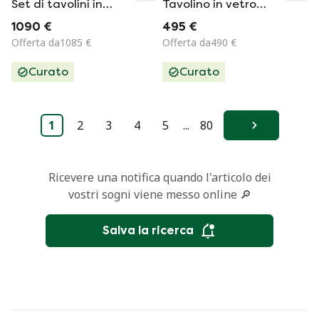
Set di tavolini in
Tavolino in vetro
vetro nero 50cm
nero
1090 €
495 €
Offerta da1085 €
Offerta da490 €
Curato
Curato
1
2
3
4
5
...
80
Avanti
Ricevere una notifica quando l'articolo dei
vostri sogni viene messo online 🔎
Salva la ricerca