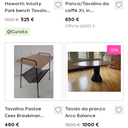
Haworth Intuity
Panca/Tavolino da
Park bench Tavolo
caffè XL in
alto design
palissandro – Stile
1100 €
525 €
650 €
Bangdesigna table
moderno di metà
Offerta da585 €
secolo
Curato
-
33
%
Tavolino Pastoe
Tavolo da pranzo
Cees Braakman
Arco Balance
TM04
460 €
1500 €
1000 €