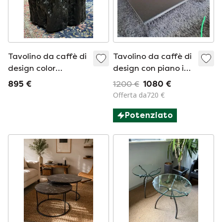
Tavolino da caffè di
Tavolino da caffè di
design color
design con piano in
carbone
granito nero e
895 €
1200 €
1080 €
struttura in acciaio
Offerta da720 €
inox spazzolato.
Potenziato