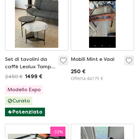
Set di tavolini da
Mobili Mint e Vaal
caffè Leolux Tampa
250 €
in marmo/legno
2450 €
1499 €
Offerta da175 €
Modello Expo
Curato
Potenziato
-
33
%