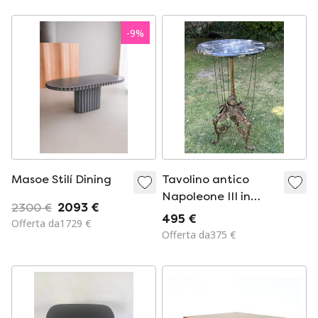
-
9
%
Masoe Stilí Dining
Tavolino antico
Napoleone III in
2300 €
2093 €
marmo Portoro
495 €
Offerta da1729 €
Offerta da375 €