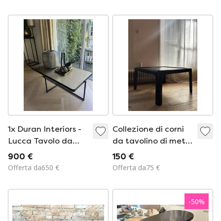
1x Duran Interiors -
Collezione di corni
Lucca Tavolo da
da tavolino di metà
salotto quadrato /
secolo di Peter
900 €
150 €
Tavolino da caffè -
Ghyczy
Offerta da650 €
Offerta da75 €
120x60x40 cm
-
50
%