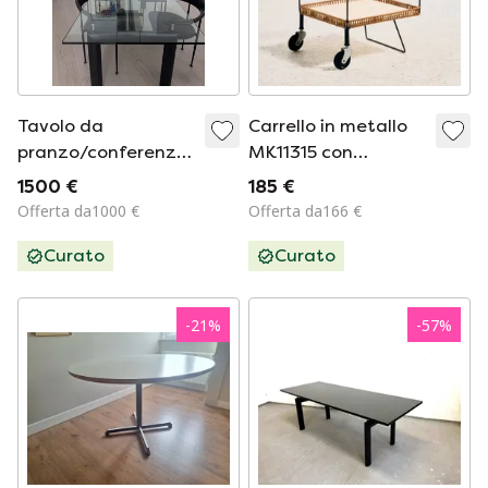
Tavolo da
Carrello in metallo
pranzo/conferenza
MK11315 con
Cassina Le Corbusier
dettagli in bambù e
1500 €
185 €
LC6
vimini
Offerta da1000 €
Offerta da166 €
Curato
Curato
-
21
%
-
57
%