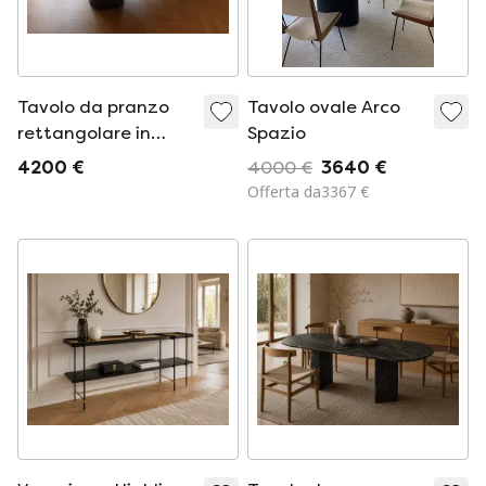
Tavolo da pranzo
Tavolo ovale Arco
rettangolare in
Spazio
marmo massiccio –
4200 €
4000 €
3640 €
Tavolo in pietra
Offerta da3367 €
naturale con 2
gambe cilindriche –
Tavolo da pranzo
moderno,