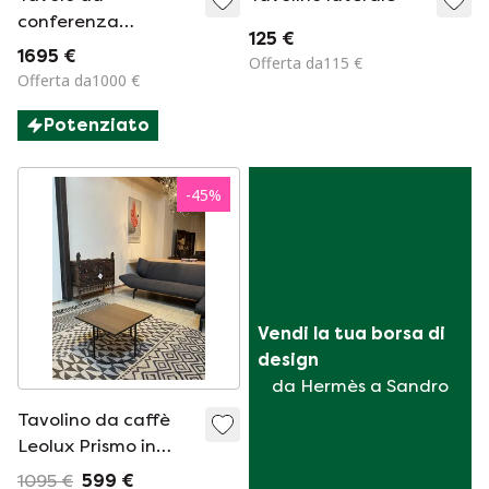
conferenza
125 €
Interstuhl Design –
1695 €
Offerta da115 €
Vetro nero e
Offerta da1000 €
alluminio – 220 cm
Potenziato
-
45
%
Vendi la tua borsa di 
design
da Hermès a Sandro
Tavolino da caffè
Leolux Prismo in
legno
1095 €
599 €