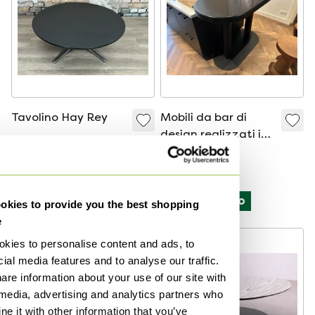
Tavolino Hay Rey
Mobili da bar di
design realizzati in
420 €
rovere massello e
1000 €
500 €
acciaio
Offerta da400 €
Curato
Potenziato
kies to provide you the best shopping
e
kies to personalise content and ads, to
ial media features and to analyse our traffic.
are information about your use of our site with
 media, advertising and analytics partners who
e it with other information that you’ve