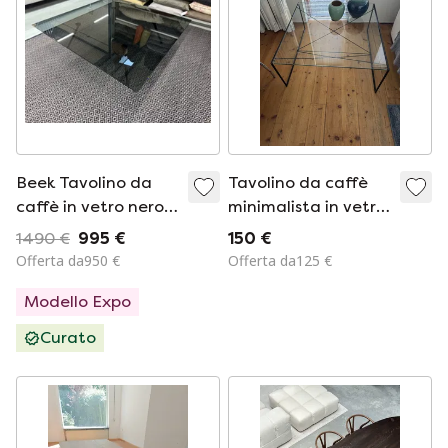
Beek Tavolino da
Tavolino da caffè
caffè in vetro nero
minimalista in vetro
110x110xH30
con struttura
1490 €
995 €
150 €
geometrica in
Offerta da950 €
Offerta da125 €
metallo – €140
Modello Expo
Curato