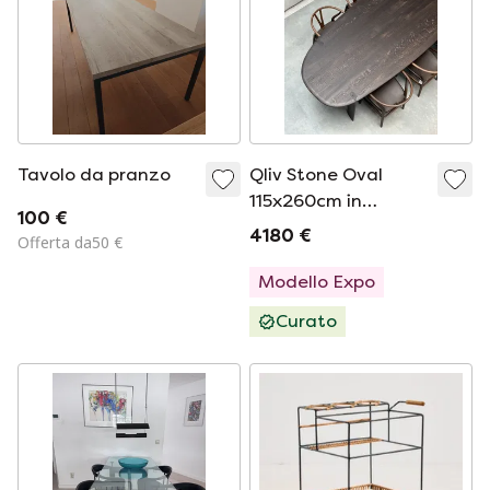
Tavolo da pranzo
Qliv Stone Oval
115x260cm in
100 €
frassino massello
4180 €
Offerta da50 €
tinto nero carbone
Mostra modello
Modello Expo
Curato