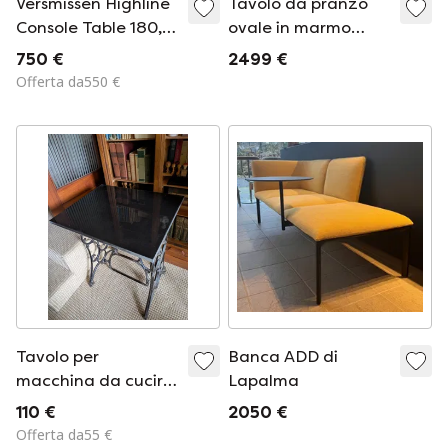
Versmissen Highline
Tavolo da pranzo
Console Table 180,
ovale in marmo
Reference
massiccio – Tavolo in
750 €
2499 €
HIGHCON180.
pietra naturale
Offerta da550 €
Tavolo per
Banca ADD di
macchina da cucire,
Lapalma
brocante
110 €
2050 €
Offerta da55 €