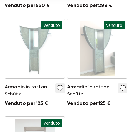
verniciato a polvere
blu/rosso composto
Venduto per550 €
Venduto per299 €
blu
da nove pezzi di A.
Dekker, anni
&#39;50
Venduto
Venduto
Armadio in rattan
Armadio in rattan
Schütz
Schütz
Venduto per125 €
Venduto per125 €
Venduto