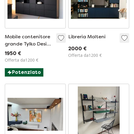
Mobile contenitore
Libreria Molteni
grande Tylko Design
2000 €
225 cm – Nuovo
1950 €
Offerta da1200 €
prezzo € 4.700
Offerta da1200 €
Potenziato