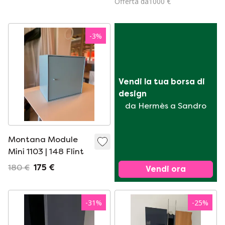
Offerta da1000 €
-
3
%
Vendi la tua borsa di 
design
da Hermès a Sandro
Montana Module
Mini 1103 | 148 Flint
180 €
175 €
Vendi ora
-
31
%
-
25
%