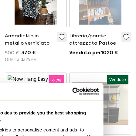
Armadietto in
Libreria/parete
metallo verniciato
attrezzata Pastoe
500 €
370 €
Venduto per1020 €
Offerta da259 €
Venduto
-
22
%
kies to provide you the best shopping
e
kies to personalise content and ads, to