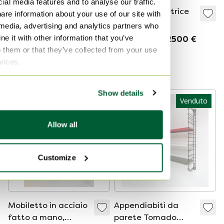
ial media features and to analyse our traffic.
Now Hang Easy Duif
Sistema di matrice
are information about your use of our site with
Pastoe
 media, advertising and analytics partners who
420 €
329 €
e it with other information that you’ve
Venduto per2500 €
o them or that they’ve collected from your use
Modello Expo
rvices.
Curato
Show details
Venduto
Venduto
Allow all
Customize
Mobiletto in acciaio
Appendiabiti da
fatto a mano,
parete Tomado