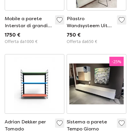
Mobile a parete
Pilastro
Interstar di grandi
Wandsysteem Uit
dimensioni (293 cm)
Jaren 50 Door Tjerk
1750 €
750 €
– Laccato argento,
Rijenga
Offerta da1000 €
Offerta da650 €
blu cosmo e noce
-
25
%
Adrian Dekker per
Sistema a parete
Tomado
Tempo Giorno