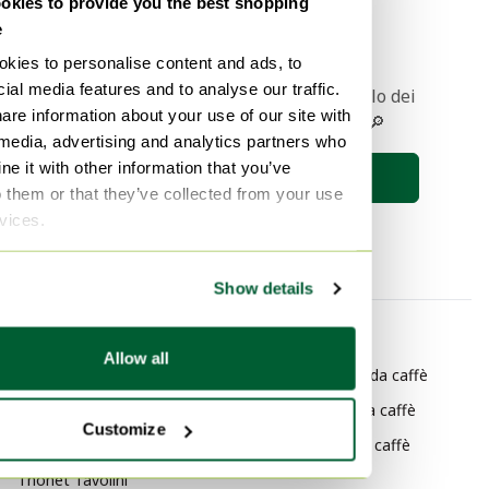
kies to provide you the best shopping
1
e
kies to personalise content and ads, to
ial media features and to analyse our traffic.
Ricevere una notifica quando l'articolo dei
are information about your use of our site with
vostri sogni viene messo online 🔎
 media, advertising and analytics partners who
e it with other information that you’ve
Salva la ricerca
o them or that they’ve collected from your use
rvices.
Show details
Per categoria
Per marchio
Allow all
Thonet Tavoli
Ahrend Tavolini da caffè
Thonet Porta piante
Arper Tavolini da caffè
Customize
Thonet Console
Bulo Tavolini da caffè
Thonet Tavolini