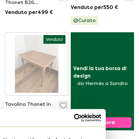
Thonet B26
Venduto per550 €
Bauhaus 1940 anni
Venduto per499 €
&#39;40 e
Curato
&#39;50, design di
metà secolo, loft,
Venduto
art déco, vintage,
retrò.
Vendi la tua borsa di 
design
da Hermès a Sandro
Tavolino Thonet in
legno curvato
Venduto per285 €
Vendi ora