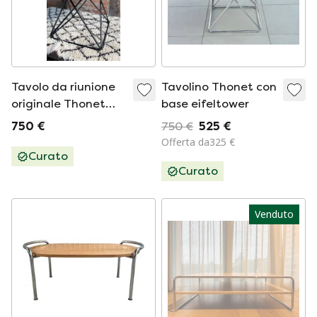
Tavolo da riunione
Tavolino Thonet con
originale Thonet
base eifeltower
con struttura Eiffel
750 €
750 €
525 €
in faggio, anni '70,
Offerta da325 €
Glen Oliver Löw
Curato
Curato
Venduto