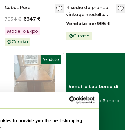
Cubus Pure
4 sedie da pranzo
vintage modello
7934 €
6347 €
'Opus', Erwin
Venduto per995 €
Berghammer '80
Modello Expo
Curato
Curato
Venduto
Vendi la tua borsa di 
design
da Hermès a Sandro
Tavolo 7 Nox in
kies to provide you the best shopping
rovere massello
e