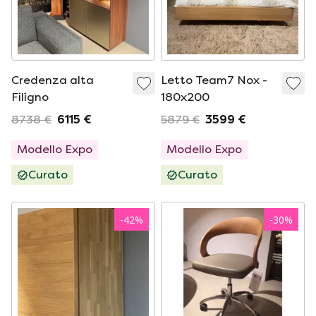
Credenza alta
Letto Team7 Nox -
Filigno
180x200
8738 €
6115 €
5879 €
3599 €
Modello Expo
Modello Expo
Curato
Curato
-
42
%
-
30
%