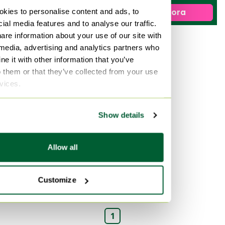
Venduto per200 €
kies to personalise content and ads, to
Vendi ora
ial media features and to analyse our traffic.
are information about your use of our site with
Venduto
 media, advertising and analytics partners who
e it with other information that you’ve
o them or that they’ve collected from your use
rvices.
Show details
Allow all
Segretario del Team
7 Cubus
Venduto per340 €
Customize
1