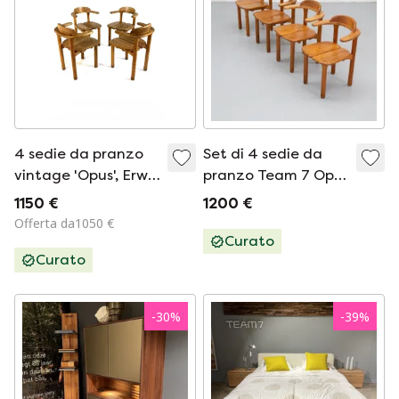
4 sedie da pranzo
Set di 4 sedie da
vintage 'Opus', Erwin
pranzo Team 7 Opus
Berghammer '80
anni '80
1150 €
1200 €
Offerta da1050 €
Curato
Curato
-
30
%
-
39
%