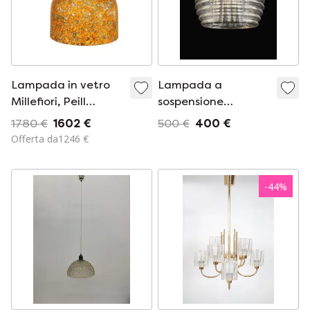
Lampada in vetro
Lampada a
Millefiori, Peill
sospensione
&amp; Putzler,
Peill&amp;Putzler
1780 €
1602 €
500 €
400 €
metà secolo,
Ah150
Offerta da1246 €
arancione, anni
&#39;70 -
Germania
-
44
%