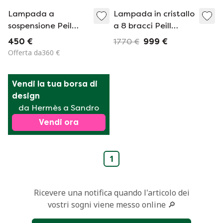
Lampada a
Lampada in cristallo
sospensione Peil
a 8 bracci Peill
&amp; Putzler -
&amp; Putzler
450 €
1770 €
999 €
anni &#39;70
Offerta da360 €
Vendi la tua borsa di 
design
da Hermès a Sandro
Vendi ora
1
Ricevere una notifica quando l'articolo dei
vostri sogni viene messo online 🔎