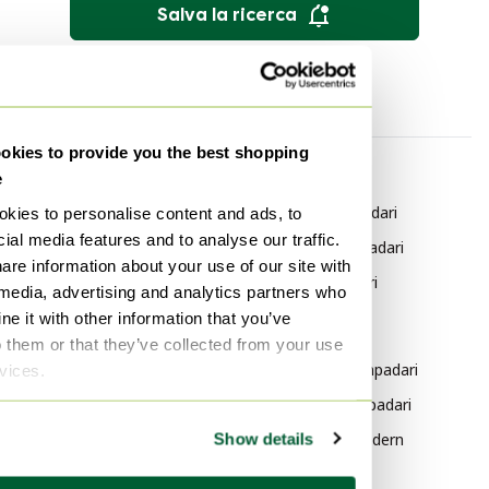
Salva la ricerca
kies to provide you the best shopping
Per categoria
Per marchio
e
Peill & Putzler Plafoniere
Orrefors Lampadari
kies to personalise content and ads, to
ial media features and to analyse our traffic.
Peill & Putzler Lampade da
Kinkeldey Lampadari
are information about your use of our site with
tavolo
Oluce Lampadari
 media, advertising and analytics partners who
Peill & Putzler Applique
e it with other information that you’ve
Per stile
Peill & Putzler Illuminazione
o them or that they’ve collected from your use
Scandinavo Lampadari
rvices.
Peill & Putzler Lampade da
terra
Space Age Lampadari
Peill & Putzler Lampade a
Show details
Mid Century Modern
sospensione
Lampadari