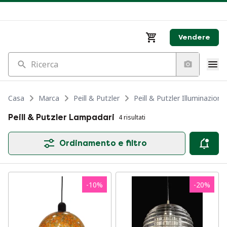
Vendere
Ricerca
Casa
Marca
Peill & Putzler
Peill & Putzler Illuminazione
Peill & Putzler Lampadari
4 risultati
Ordinamento e filtro
-
10
%
-
20
%