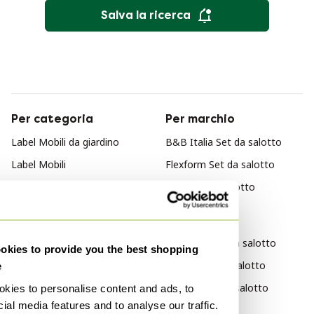
Salva la ricerca
Per categoria
Per marchio
Label Mobili da giardino
B&B Italia Set da salotto
Label Mobili
Flexform Set da salotto
Label Tavoli da giardino
EMU Set da salotto
Per stile
Moderno Set da salotto
kies to provide you the best shopping
Design Set da salotto
e
Vintage Set da salotto
kies to personalise content and ads, to
ial media features and to analyse our traffic.