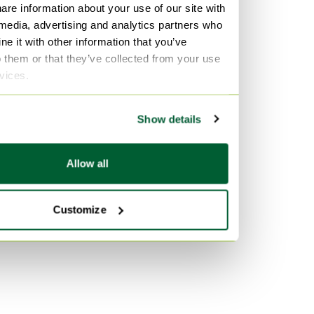
Per materiale
are information about your use of our site with
 media, advertising and analytics partners who
Metallo Set da salotto
e it with other information that you’ve
Fibra di vetro Set da salotto
o them or that they’ve collected from your use
Pelle Set da salotto
rvices.
Per colore
Show details
Beige Set da salotto
Verde Set da salotto
Allow all
Talpa Set da salotto
Customize