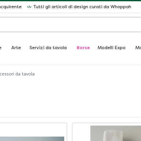
acquirente
Tutti gli articoli di design curati da Whoppah
e
Arte
Servizi da tavola
Borse
Modelli Expo
Ma
cessori da tavola