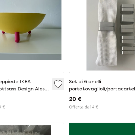
eppiede IKEA
Set di 6 anelli
ttsass Design Alessi
portatovaglioli/portacartell
 whilborg
in alluminio IKEA SPALT
20 €
9 €
Offerta da14 €