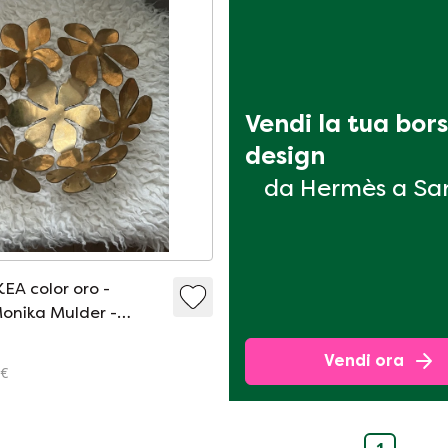
Vendi la tua bors
design
da Hermès a Sa
KEA color oro -
Monika Mulder -
i '90
Vendi ora
 €