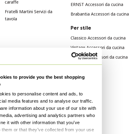
caraffe
ERNST Accessori da cucina
Fratelli Martini Servizi da
Brabantia Accessori da cucina
tavola
Per stile
Classico Accessori da cucina
Vintage Accessori da cucina
Moderno Accessori da cucina
Per materiale
kies to provide you the best shopping
Ferro Accessori da cucina
e
lamine Accessori da cucina
kies to personalise content and ads, to
Vetro Accessori da cucina
ial media features and to analyse our traffic.
are information about your use of our site with
Per colore
 media, advertising and analytics partners who
e it with other information that you’ve
Trasparente Accessori da
o them or that they’ve collected from your use
cucina