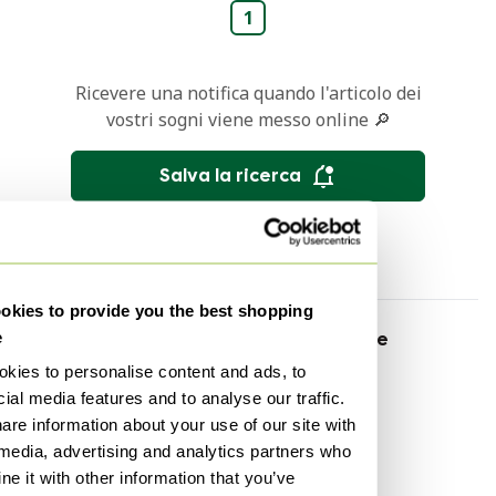
1
Ricevere una notifica quando l'articolo dei
vostri sogni viene messo online 🔎
Salva la ricerca
kies to provide you the best shopping
e
Per marchio
Per materiale
kies to personalise content and ads, to
Baan Mobili
Sughero Mobili
ial media features and to analyse our traffic.
Natuzzi Italia Mobili
Denim Mobili
are information about your use of our site with
Edra Mobili
Skai Mobili
 media, advertising and analytics partners who
e it with other information that you’ve