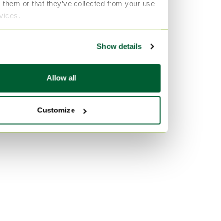
Per stile
Per colore
o them or that they’ve collected from your use
rvices.
Design anni '90 Mobili
Nero Mobili
Art Nouveau Mobili
Rosso Mobili
Show details
Industriale Mobili
mint Mobili
Allow all
Customize