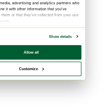
 media, advertising and analytics partners who
Lana Accessori da cucina
e it with other information that you’ve
Ceramica Accessori da cucina
o them or that they’ve collected from your use
rvices.
Per colore
Marrone Accessori da cucina
Show details
Rosso Accessori da cucina
Arancione Accessori da cucina
Allow all
Customize