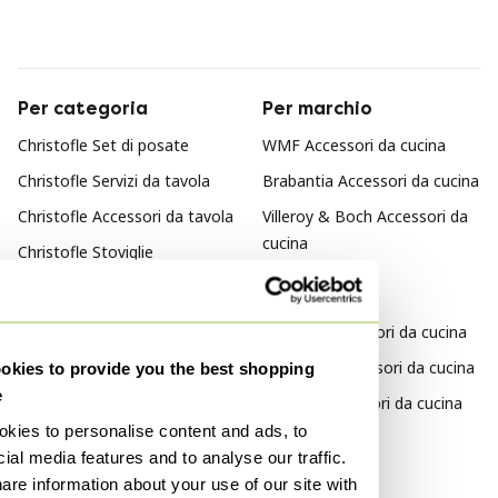
Per categoria
Per marchio
Christofle Set di posate
WMF Accessori da cucina
Christofle Servizi da tavola
Brabantia Accessori da cucina
Christofle Accessori da tavola
Villeroy & Boch Accessori da
cucina
Christofle Stoviglie
Per stile
Classico Accessori da cucina
Moderno Accessori da cucina
kies to provide you the best shopping
e
Vintage Accessori da cucina
kies to personalise content and ads, to
Per materiale
ial media features and to analyse our traffic.
are information about your use of our site with
Ghisa Accessori da cucina