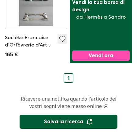
Vendi la tua borsa di 
design
da Hermès a Sandro
Société Francaise
d'Orfèvrerie d'Art
ARGIT/Christofle 3x
165 €
Vendi ora
art deco -elefante
pellicani-
portacoltelli 1920
1
Ricevere una notifica quando l'articolo dei
vostri sogni viene messo online 🔎
Salva la ricerca