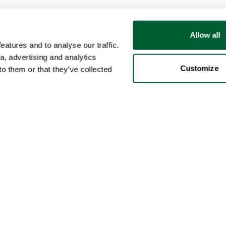
Allow all
atures and to analyse our traffic.
a, advertising and analytics
Customize
o them or that they’ve collected
Utente
Categorie
Acq
Il mio account
Mobili
Come
Vendite
Illuminazione
Come
Acquisti
Arte
Whop
I vostri annunci
Decorazione
Rego