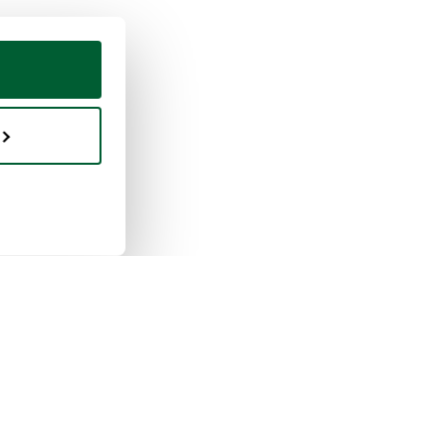
uisto e vendita
Whoppah
 funziona la vendita
Chi siamo
 funziona l'acquisto
Recensioni
pah per le aziende
Domande frequenti
le di curatela
Contatto