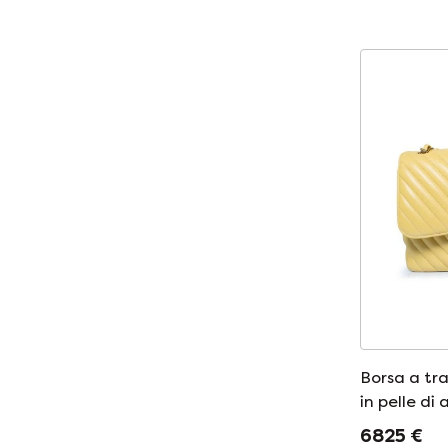
Borsa a tr
in pelle di
motivo che
6825 €