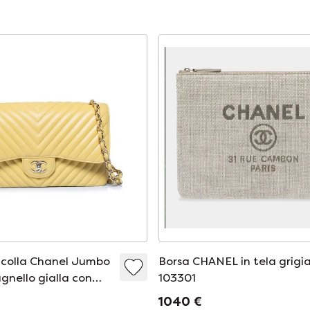
acolla Chanel Jumbo
Borsa CHANEL in tela grigia
 agnello gialla con
103301
vron.
1040 €