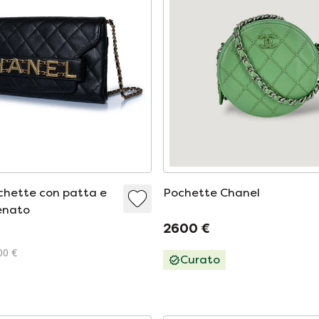
chette con patta e
Pochette Chanel
enato
2600 €
00 €
Curato