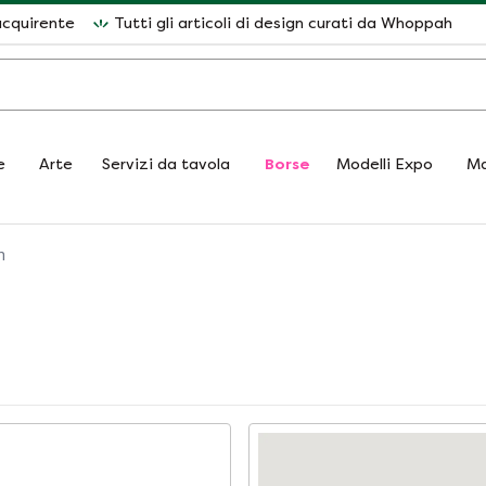
acquirente
Tutti gli articoli di design curati da Whoppah
e
Arte
Servizi da tavola
Borse
Modelli Expo
Ma
h