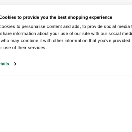
Cookies to provide you the best shopping experience
ookies to personalise content and ads, to provide social media fe
share information about your use of our site with our social medi
 who may combine it with other information that you’ve provided t
r use of their services.
tails
Il nostro servizio di assistenza clienti è
aperto nei giorni feriali dalle 09:30 alle
17:00.