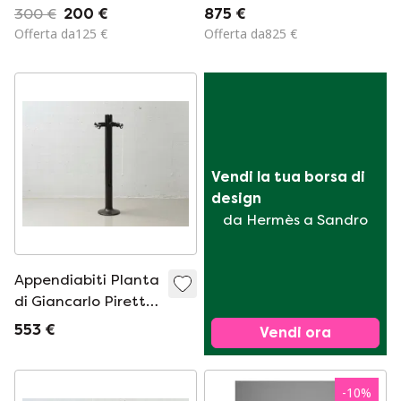
Piretti - marrone
300 €
200 €
875 €
Offerta da125 €
Offerta da825 €
Vendi la tua borsa di 
design
da Hermès a Sandro
Appendiabiti Planta
di Giancarlo Piretti
per Anonima
553 €
Vendi ora
Castelli, 1972 Italia
-
10
%