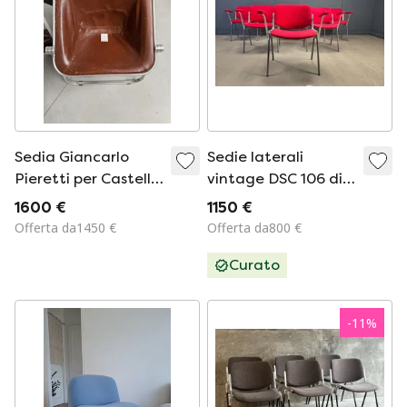
Sedia Giancarlo
Sedie laterali
Pieretti per Castelli,
vintage DSC 106 di
marrone vintage
Giancarlo Piretti per
1600 €
1150 €
Castelli, anni '70 -
Offerta da1450 €
Offerta da800 €
set di 6
Curato
-
11
%