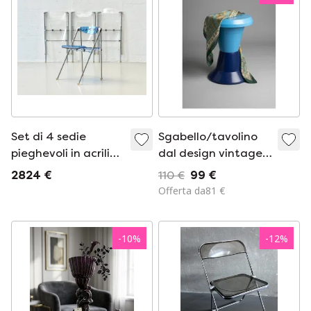
Set di 4 sedie
Sgabello/tavolino
pieghevoli in acrilico
dal design vintage
disegnate da
di Giancarlo Piretti -
2824 €
110 €
99 €
Giancarlo Piretti per
Castelli
Offerta da81 €
Castelli, anni '80.
-
10
%
-
12
%