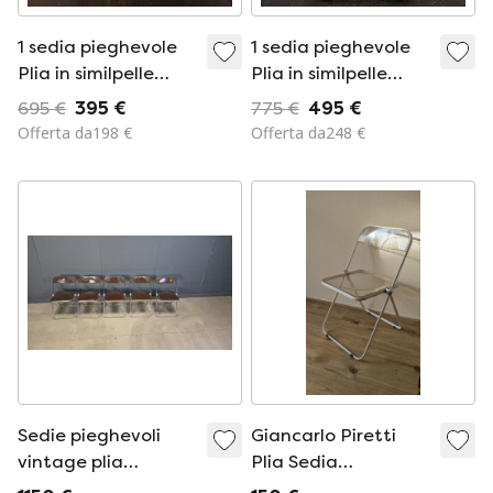
1 sedia pieghevole
1 sedia pieghevole
Plia in similpelle
Plia in similpelle
color crema, rara
bianca, rara
695 €
395 €
775 €
495 €
Offerta da198 €
Offerta da248 €
Sedie pieghevoli
Giancarlo Piretti
vintage plia
Plia Sedia
Giancarlo Piretti per
Pieghevole Castelli