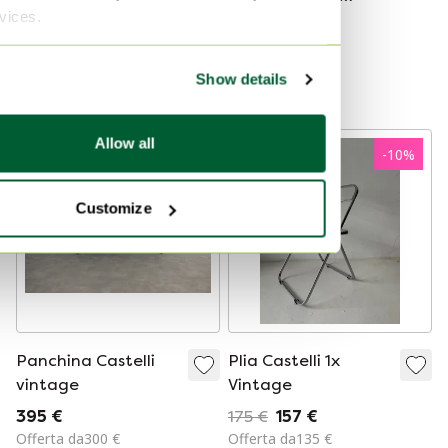
rvices.
Anonima Castelli,
Midcentury Sedia
3100 €
295 €
anni '70, Set di 2
Plia Castelli
Offerta da2600 €
Giancarlo Piretti
Curato
Show details
Curato
Allow all
-
10
%
Customize
Panchina Castelli
Plia Castelli 1x
vintage
Vintage
395 €
175 €
157 €
Offerta da300 €
Offerta da135 €