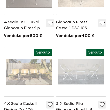
4 sedie DSC 106 di
Giancarlo Piretti
Giancarlo Piretti per
Castelli DSC 106
Castelli, circa anni
Sedie con braccioli
Venduto per800 €
Venduto per400 €
&#39;60
Venduto
Venduto
4X Sedie Castelli
3 X Sedia Plia
Design Dsc 106
Giancarlo Piretti Per