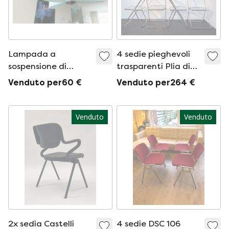
Lampada a
4 sedie pieghevoli
sospensione di
trasparenti Plia di
design italiano con
Castelli
Venduto per60 €
Venduto per264 €
applique abbinata.
Venduto
Venduto
2x sedia Castelli
4 sedie DSC 106