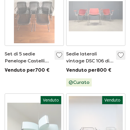
Set di 5 sedie
Sedie laterali
Penelope Castelli
vintage DSC 106 di
Charles Pollock
Giancarlo Piretti per
Venduto per700 €
Venduto per800 €
Castelli, anni '70 -
set di 6
Curato
Venduto
Venduto