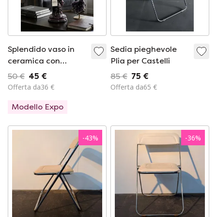
Splendido vaso in
Sedia pieghevole
ceramica con
Plia per Castelli
cherubino
50 €
45 €
85 €
75 €
Offerta da36 €
Offerta da65 €
Modello Expo
-
43
%
-
36
%