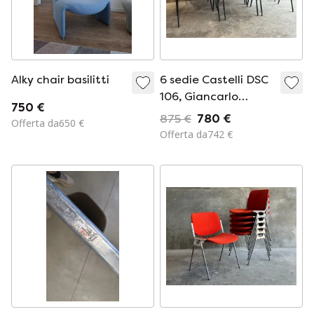
Alky chair basilitti
6 sedie Castelli DSC
106, Giancarlo
750 €
Piretti - Grigio
875 €
780 €
Offerta da650 €
Offerta da742 €