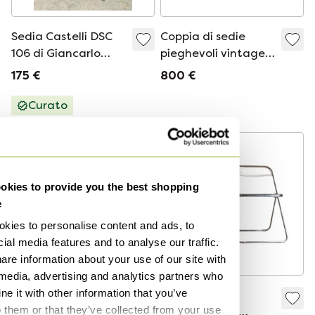
Sedia Castelli DSC
Coppia di sedie
106 di Giancarlo
pieghevoli vintage
Piretti
Castelli Plia, anni
175 €
800 €
'70, design originale
Curato
kies to provide you the best shopping
e
kies to personalise content and ads, to
ial media features and to analyse our traffic.
are information about your use of our site with
 media, advertising and analytics partners who
e it with other information that you’ve
Sedie Alky di
Set di 2 sedie
o them or that they’ve collected from your use
Giancarlo Piretti per
pieghevoli del