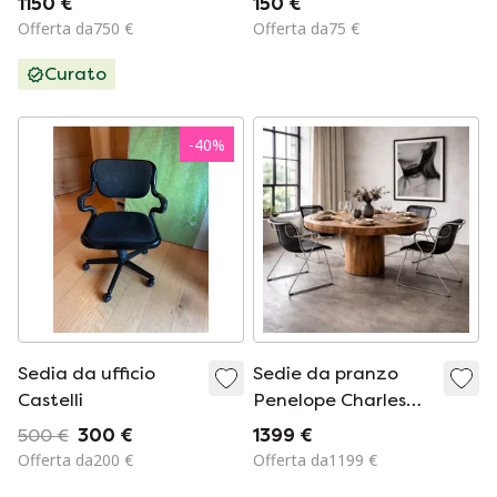
1150 €
150 €
castelli, anni '70, set
anni '70
Offerta da750 €
Offerta da75 €
di 5
Curato
-
40
%
Sedia da ufficio
Sedie da pranzo
Castelli
Penelope Charles
Pollock Design
500 €
300 €
1399 €
italiano 1980
Offerta da200 €
Offerta da1199 €