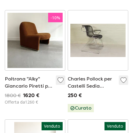
-
10
%
Poltrona "Alky"
Charles Pollock per
Giancarlo Piretti per
Castelli Sedia
Castelli anni '70
Penelope
1800 €
1620 €
250 €
Offerta da1260 €
Curato
Venduto
Venduto