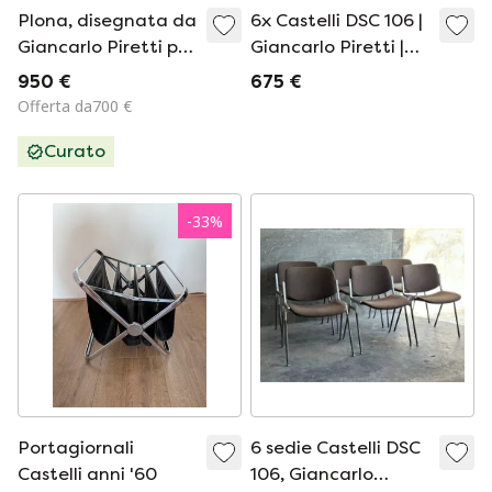
Plona, ​​disegnata da
6x Castelli DSC 106 |
Giancarlo Piretti per
Giancarlo Piretti |
Castelli, anni '70.
Design italiano
950 €
675 €
Offerta da700 €
Curato
-
33
%
Portagiornali
6 sedie Castelli DSC
Castelli anni '60
106, Giancarlo