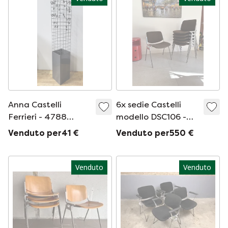
Anna Castelli
6x sedie Castelli
Ferrieri - 4788
modello DSC106 -
Appendiabiti per
design Giancarlo
Venduto per41 €
Venduto per550 €
Kartell
Piretti
Venduto
Venduto