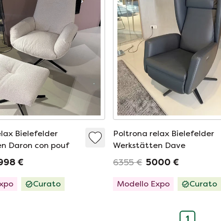
lax Bielefelder
Poltrona relax Bielefelder
n Daron con pouf
Werkstätten Dave
998 €
6355 €
5000 €
Expo
Curato
Modello Expo
Curato
1