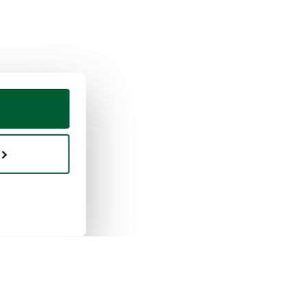
uisto e vendita
Whoppah
 funziona la vendita
Chi siamo
 funziona l'acquisto
Recensioni