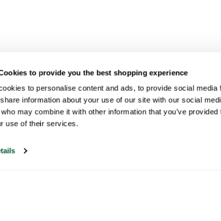
Cookies to provide you the best shopping experience
ookies to personalise content and ads, to provide social media fe
share information about your use of our site with our social medi
 who may combine it with other information that you’ve provided t
r use of their services.
tails
Il nostro servizio di assistenza clienti è