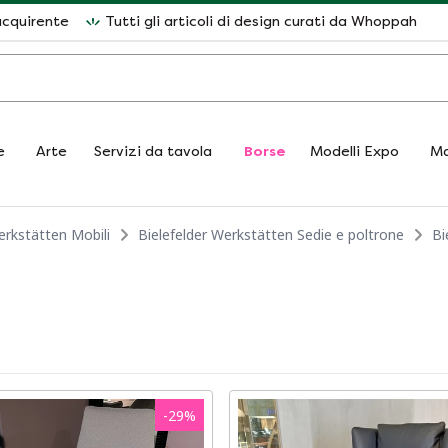
acquirente
Tutti gli articoli di design curati da Whoppah
e
Arte
Servizi da tavola
Borse
Modelli Expo
Ma
erkstätten Mobili
Bielefelder Werkstätten Sedie e poltrone
Bi
-
29
%