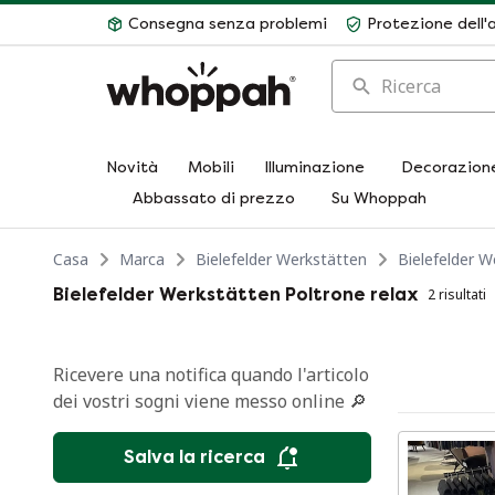
Consegna senza problemi
Protezione dell'
Ricerca
Novità
Mobili
Illuminazione
Decorazion
Abbassato di prezzo
Su Whoppah
Casa
Marca
Bielefelder Werkstätten
Bielefelder W
Bielefelder Werkstätten Poltrone relax
2 risultati
Ricevere una notifica quando l'articolo
dei vostri sogni viene messo online 🔎
Salva la ricerca