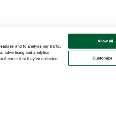
Allow all
atures and to analyse our traffic.
a, advertising and analytics
Customize
o them or that they’ve collected
Utente
Categorie
Acq
Il mio account
Mobili
Come
Vendite
Illuminazione
Come