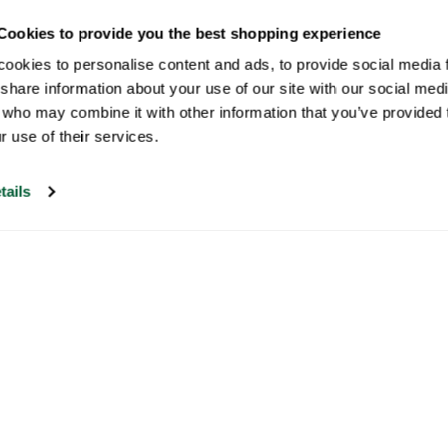
Cookies to provide you the best shopping experience
ookies to personalise content and ads, to provide social media fe
share information about your use of our site with our social medi
 who may combine it with other information that you’ve provided t
r use of their services.
tails
Il nostro servizio di assistenza clienti è
aperto nei giorni feriali dalle 09:30 alle
17:00.
Visitate il nostro centro