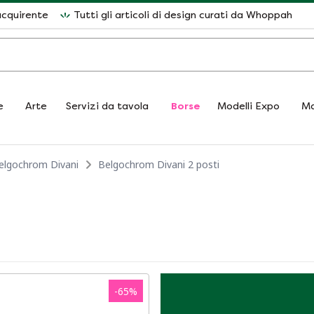
acquirente
Tutti gli articoli di design curati da Whoppah
e
Arte
Servizi da tavola
Borse
Modelli Expo
Ma
elgochrom Divani
Belgochrom Divani 2 posti
-
65
%