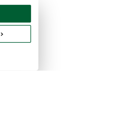
uisto e vendita
Whoppah
 funziona la vendita
Chi siamo
 funziona l'acquisto
Recensioni
pah per le aziende
Domande frequenti
le di curatela
Contatto
 funzionano i
Privacy e cookie