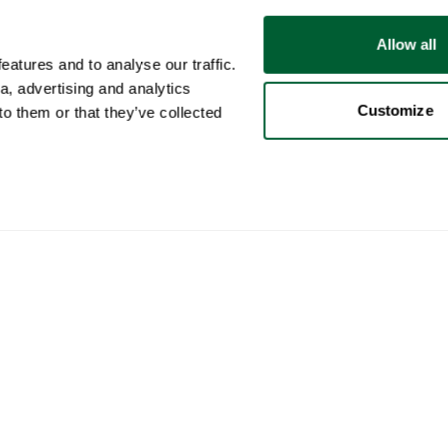
Allow all
atures and to analyse our traffic.
a, advertising and analytics
Customize
o them or that they’ve collected
Utente
Categorie
Acq
Il mio account
Mobili
Come
Vendite
Illuminazione
Come
Acquisti
Arte
Whop
I vostri annunci
Decorazione
Rego
Ricerche salvate
Libri da tavolo
Come