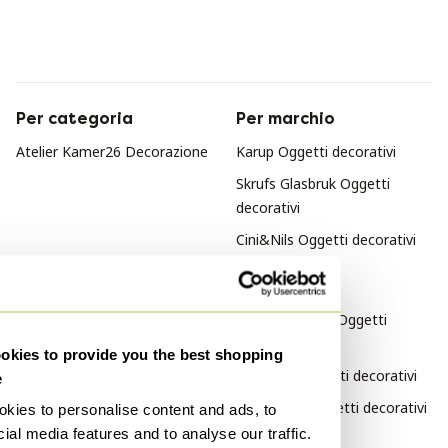
Per categoria
Per marchio
Atelier Kamer26 Decorazione
Karup Oggetti decorativi
Skrufs Glasbruk Oggetti
decorativi
Cini&Nils Oggetti decorativi
Per stile
Design italiano Oggetti
decorativi
kies to provide you the best shopping
Art Deco Oggetti decorativi
e
Industriale Oggetti decorativi
kies to personalise content and ads, to
ial media features and to analyse our traffic.