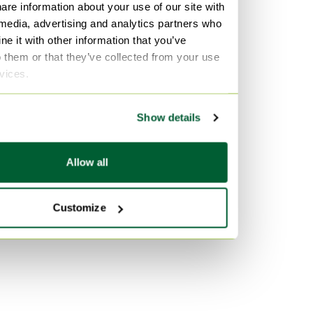
Per materiale
are information about your use of our site with
 media, advertising and analytics partners who
Cromo Oggetti decorativi
e it with other information that you’ve
rvs Oggetti decorativi
o them or that they’ve collected from your use
Porcellana Oggetti decorativi
rvices.
Per colore
Show details
Turchese Oggetti decorativi
Bianco Oggetti decorativi
Allow all
Talpa Oggetti decorativi
Customize