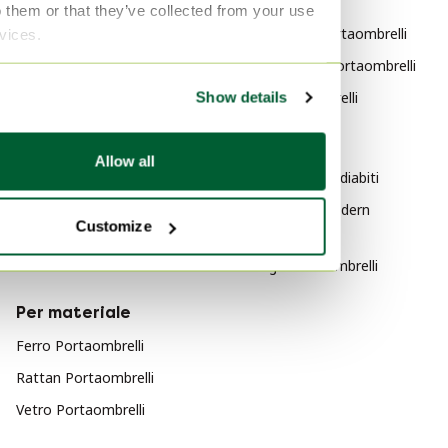
Per categoria
Per marchio
o them or that they’ve collected from your use
Artemide Decorazione
Bořek Šípek Portaombrelli
rvices.
Artemide Appendiabiti
Rob Eckhardt Portaombrelli
Artemide Oggetti decorativi
Giso Portaombrelli
Show details
Artemide Specchi
Per stile
Allow all
Art Deco Appendiabiti
Mid Century Modern
Customize
Portaombrelli
Vintage Portaombrelli
Per materiale
Ferro Portaombrelli
Rattan Portaombrelli
Vetro Portaombrelli