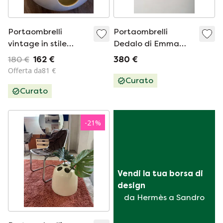
Portaombrelli
Portaombrelli
vintage in stile
Dedalo di Emma
spaziale
Gismondi
180 €
162 €
380 €
Schweinberger per
Offerta da81 €
Artemide, anni
Curato
Curato
&#39;70
-
21
%
Vendi la tua borsa di 
design
da Hermès a Sandro