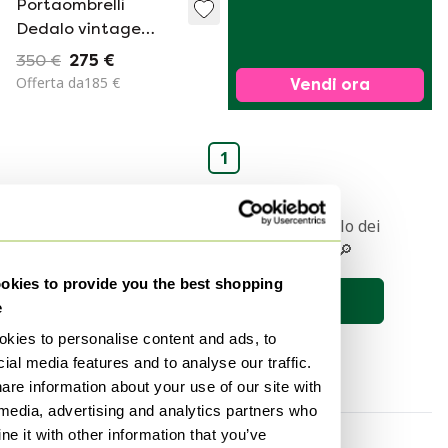
Portaombrelli
Dedalo vintage
Space Age Artemide
350 €
275 €
Offerta da185 €
Vendi ora
1
Ricevere una notifica quando l'articolo dei
vostri sogni viene messo online 🔎
kies to provide you the best shopping
Salva la ricerca
e
kies to personalise content and ads, to
ial media features and to analyse our traffic.
are information about your use of our site with
 media, advertising and analytics partners who
e it with other information that you’ve