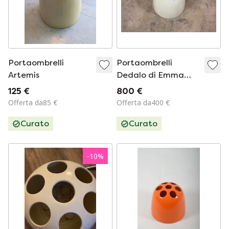
Portaombrelli
Portaombrelli
Artemis
Dedalo di Emma
Gismondi
125 €
800 €
Schweinberger per
Offerta da85 €
Offerta da400 €
Artemide, anni '60
Curato
Curato
-
10
%