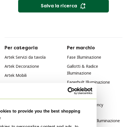
Salva la ricerca
Per categoria
Per marchio
Artek Servizi da tavola
Fase Illuminazione
Artek Decorazione
Gallotti & Radice
Illuminazione
Artek Mobili
Fagerhult Illuminazione
Per stile
Hollywood Regency
kies to provide you the best shopping
Illuminazione
e
Design italiano Illuminazione
kies to personalise content and ads, to