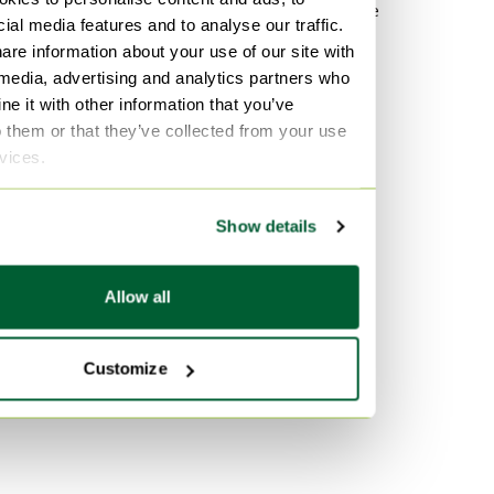
Design olandese
ial media features and to analyse our traffic.
Illuminazione
are information about your use of our site with
 media, advertising and analytics partners who
Per materiale
e it with other information that you’ve
Altro Illuminazione
o them or that they’ve collected from your use
rvices.
Ottone Illuminazione
Bronzo Illuminazione
Show details
Per colore
Beige Illuminazione
Allow all
Marrone Illuminazione
Multicolore Illuminazione
Customize