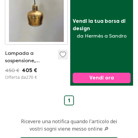
Vendi la tua borsa di 
design
da Hermès a Sandro
Lampada a
sospensione,
"Golden Bell", design
450 €
405 €
di Alvar e Aino Aalto
Offerta da270 €
Vendi ora
per Artek
1
Ricevere una notifica quando l'articolo dei
vostri sogni viene messo online 🔎