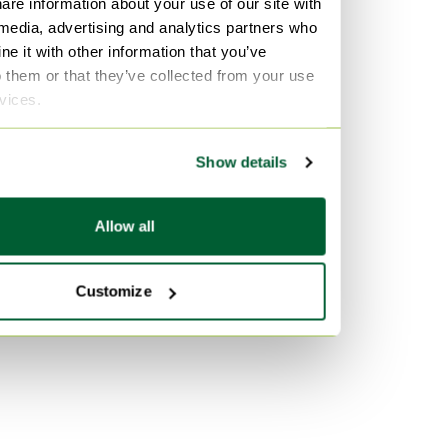
are information about your use of our site with
Skai Set da pranzo
 media, advertising and analytics partners who
e it with other information that you’ve
Pelle Set da pranzo
o them or that they’ve collected from your use
Marmo Set da pranzo
rvices.
Per colore
Show details
Grigio Set da pranzo
Dorato Set da pranzo
Allow all
Blu Set da pranzo
Customize