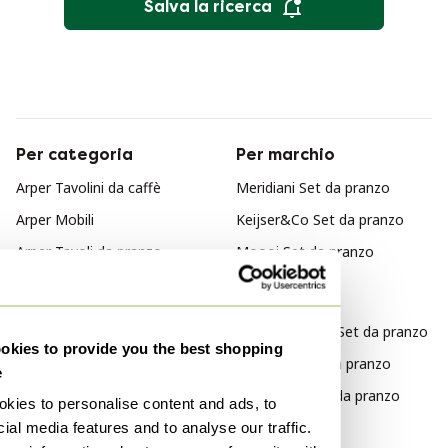
Salva la ricerca
Per categoria
Per marchio
Arper Tavolini da caffè
Meridiani Set da pranzo
Arper Mobili
Keijser&Co Set da pranzo
Arper Tavoli da pranzo
Moooi Set da pranzo
Arper Tavolini
Per stile
Arper Tavoli
Design italiano Set da pranzo
kies to provide you the best shopping
Moderno Set da pranzo
e
Industriale Set da pranzo
kies to personalise content and ads, to
ial media features and to analyse our traffic.
Per materiale