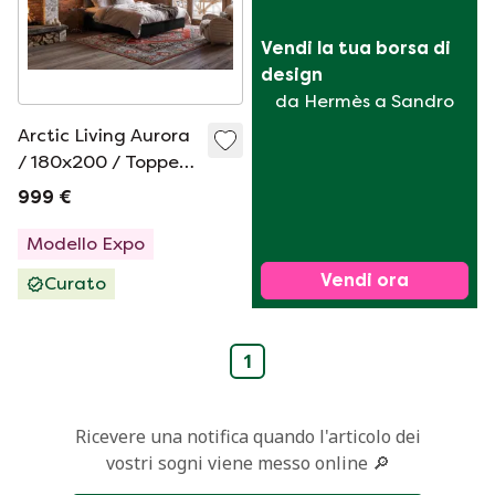
Vendi la tua borsa di 
design
da Hermès a Sandro
Arctic Living Aurora
/ 180x200 / Topper
Tunit / H3-H3 / Soro
999 €
Antracite
Modello Expo
Vendi ora
Curato
1
Ricevere una notifica quando l'articolo dei
vostri sogni viene messo online 🔎