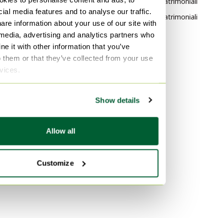
Rustico Letti matrimoniali
ial media features and to analyse our traffic.
Vintage Letti matrimoniali
are information about your use of our site with
 media, advertising and analytics partners who
Per materiale
e it with other information that you’ve
Bambù Letti matrimoniali
o them or that they’ve collected from your use
rvices.
Plexiglass Letti matrimoniali
Pelle Letti matrimoniali
Show details
Per colore
Rosso Letti matrimoniali
Allow all
Multicolore Letti matrimoniali
Crema Letti matrimoniali
Customize