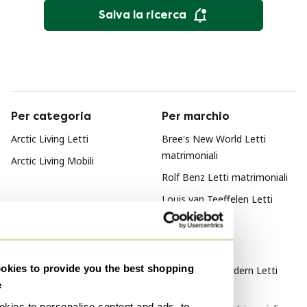
Salva la ricerca
Per categoria
Per marchio
Arctic Living Letti
Bree's New World Letti
matrimoniali
Arctic Living Mobili
Rolf Benz Letti matrimoniali
Louis van Teeffelen Letti
matrimoniali
Per stile
kies to provide you the best shopping
Mid Century Modern Letti
e
matrimoniali
kies to personalise content and ads, to