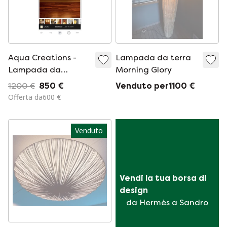
Aqua Creations -
Lampada da terra
Lampada da
Morning Glory
parete/soffitto
1200 €
850 €
Venduto per1100 €
Baby Coral
Offerta da600 €
Venduto
Vendi la tua borsa di 
design
da Hermès a Sandro