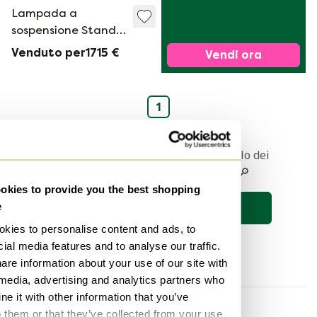
Lampada a
sospensione Stand
By Aqua Creations
Venduto per1715 €
Vendi ora
Taupe Purple Rain
1
Ricevere una notifica quando l'articolo dei
vostri sogni viene messo online 🔎
kies to provide you the best shopping
e
Salva la ricerca
kies to personalise content and ads, to
ial media features and to analyse our traffic.
are information about your use of our site with
 media, advertising and analytics partners who
e it with other information that you’ve
Per categoria
Per marchio
o them or that they’ve collected from your use