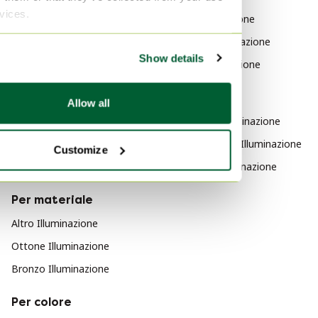
rvices.
Aqua Creations Mobili
Lego Illuminazione
Hagoort Illuminazione
Show details
JAPTH Illuminazione
Per stile
Allow all
Industriale Illuminazione
Design anni '70 Illuminazione
Customize
Brutalista Illuminazione
Per materiale
Altro Illuminazione
Ottone Illuminazione
Bronzo Illuminazione
Per colore