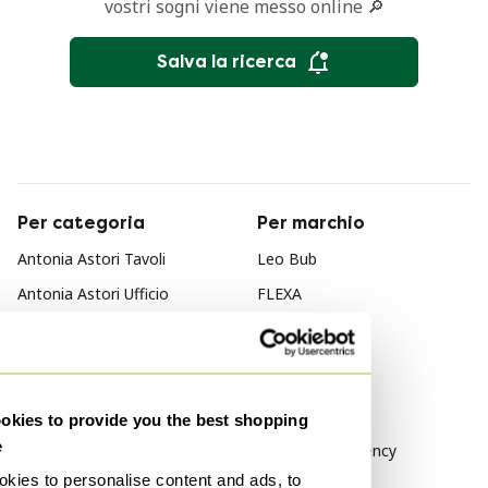
vostri sogni viene messo online 🔎
Salva la ricerca
Per categoria
Per marchio
Antonia Astori Tavoli
Leo Bub
Antonia Astori Ufficio
FLEXA
domestico
Näve
Antonia Astori Mobili
Per stile
Antonia Astori Tavoli da
pranzo
Barocco
kies to provide you the best shopping
e
Hollywood Regency
kies to personalise content and ads, to
Classico