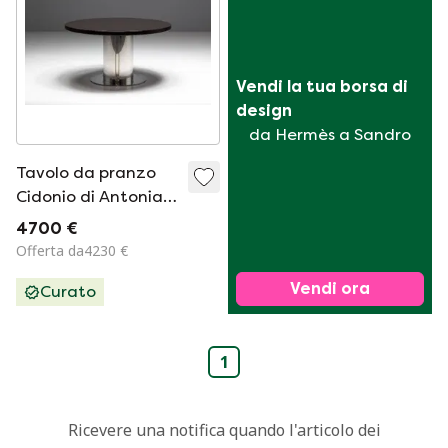
Vendi la tua borsa di 
design
da Hermès a Sandro
Tavolo da pranzo
Cidonio di Antonia
Astori per Driade,
4700 €
Italia, anni '70
Offerta da4230 €
Vendi ora
Curato
1
Ricevere una notifica quando l'articolo dei