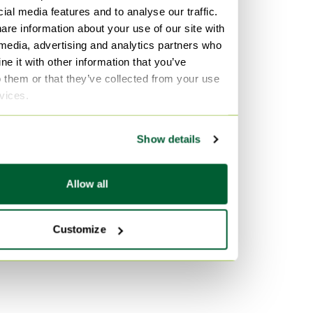
ial media features and to analyse our traffic.
are information about your use of our site with
Per materiale
 media, advertising and analytics partners who
Bronzo Illuminazione
e it with other information that you’ve
Sughero Arte
o them or that they’ve collected from your use
rvices.
polished steel Servizi da
tavola
Show details
Per colore
Verde Borse
Allow all
Marrone Borse
mint Mobili
Customize