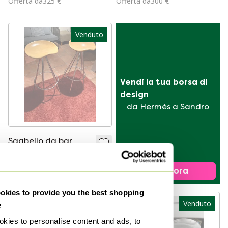
Offerta da325 €
Offerta da300 €
Venduto
Vendi la tua borsa di 
design
da Hermès a Sandro
Sgabello da bar
Knoll Amat 3
Jamaica di Pepe
Venduto per400 €
Vendi ora
Cortes 2x
kies to provide you the best shopping
Venduto
Venduto
e
kies to personalise content and ads, to