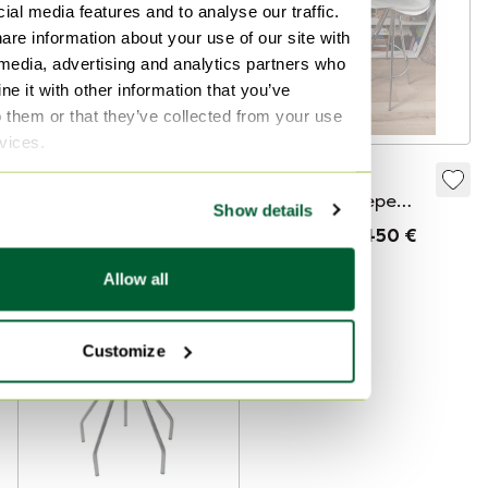
ial media features and to analyse our traffic.
are information about your use of our site with
 media, advertising and analytics partners who
e it with other information that you’ve
o them or that they’ve collected from your use
rvices.
4 sedie Toledo di
2x Sgabello
Jorge Pensi Amat-3
Jamaica di Pepe
Show details
Cortes per Amat
Venduto per400 €
Venduto per450 €
Allow all
Venduto
Customize