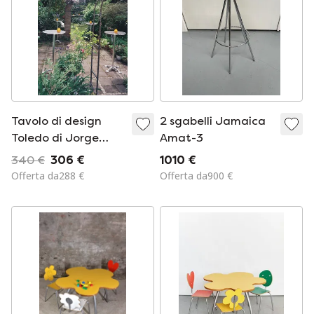
Tavolo di design
2 sgabelli Jamaica
Toledo di Jorge
Amat-3
Pensi per Amat
340 €
306 €
1010 €
Spain
Offerta da288 €
Offerta da900 €