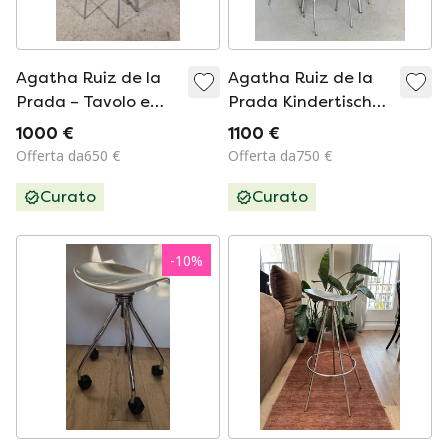
Agatha Ruiz de la
Agatha Ruiz de la
Prada – Tavolo e
Prada Kindertisch
sedie per bambini
"Agatha Infatil" per
1000 €
1100 €
“Agatha Infantil” –
AMAT-3
Offerta da650 €
Offerta da750 €
Set di 4 pezzi –
Curato
Curato
Amat-3 – Spagna –
Anni '90
-
10
%