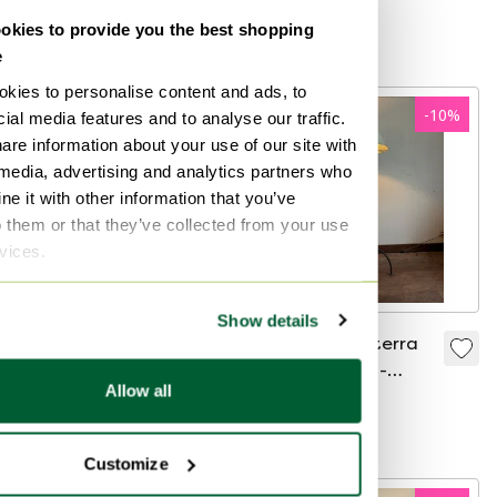
vintage
vintage in vetro
100 €
45 €
275 €
kies to provide you the best shopping
verde menta, stile
Offerta da25 €
Offerta da210 €
e
Memphis Milano,
Casablanca,
kies to personalise content and ads, to
cocktail anni '80 e
-
10
%
-
10
%
ial media features and to analyse our traffic.
'90.
are information about your use of our site with
 media, advertising and analytics partners who
e it with other information that you’ve
o them or that they’ve collected from your use
rvices.
Show details
Coppia di applique
Lampada da terra
in vetro di Murano
fatta a mano -
Allow all
verde acqua in stile
Oficina de Agosto
1990 €
1791 €
250 €
225 €
Fontana Arte,
Offerta da1440 €
Offerta da135 €
design moderno di
Customize
metà secolo.