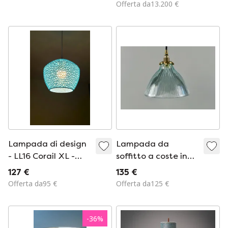
Opera
du Pasquier per Arc
Offerta da13.200 €
contemporanea.
74, 1984
Lampada di design
Lampada da
- LL16 Corail XL -
soffitto a coste in
Lampada a
vetro Holophane
127 €
135 €
sospensione -
azzurro con
Offerta da95 €
Offerta da125 €
Materiale
supporto paralume
sostenibile
in ottone
-
36
%