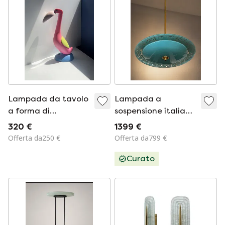
Lampada da tavolo
Lampada a
a forma di
sospensione italiana
fenicottero,
in turchese - Pietro
320 €
1399 €
postmoderno anni
Chiesa per Fontana
Offerta da250 €
Offerta da799 €
'80, lampada a
Arte
Curato
forma di tucano,
Memphis Milano,
pop art rosa anni
'80