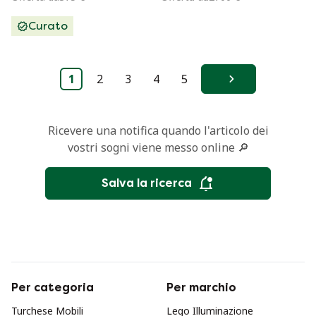
mare
moderno di metà
Curato
secolo, "Cactus",
anni '70
1
2
3
4
5
Avanti
Ricevere una notifica quando l'articolo dei
vostri sogni viene messo online 🔎
Salva la ricerca
Per categoria
Per marchio
Turchese Mobili
Lego Illuminazione