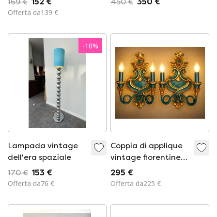
169 €
152 €
450 €
350 €
stile Murano/Empoli
soffiato a bocca |
Offerta da139 €
vintage
Italia | Anni '70 |
Design organico in
vetro
-
10
%
Lampada vintage
Coppia di applique
dell'era spaziale
vintage fiorentine
italiane in legno oro
170 €
153 €
295 €
e turchese a 2 luci,
Offerta da76 €
Offerta da225 €
stile Hollywood
Regency