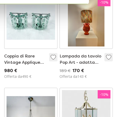
-
10
%
Coppia di Rare
Lampada da tavolo
Vintage Applique
Pop Art - adatta
d'Arte Zero Quattro
per uso esterno -
980 €
189 €
170 €
(Italia Anni '70) Stile
realizzata con
Offerta da490 €
Offerta da143 €
Fontana Arte
materiali riciclati -
senza fili
-
10
%