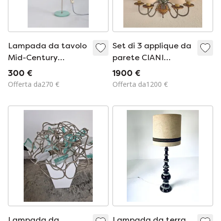
Lampada da tavolo
Set di 3 applique da
Mid-Century
parete CIANI
restaurata di J.
Firenze, dipinte e
300 €
1900 €
Hůrka per Napako,
forgiate a mano,
Offerta da270 €
Offerta da1200 €
ricablata,
applique fiorentine
Repubblica Ceca,
"Bouquet Floreale",
anni '50
Italia
Lampada da
Lampada da terra