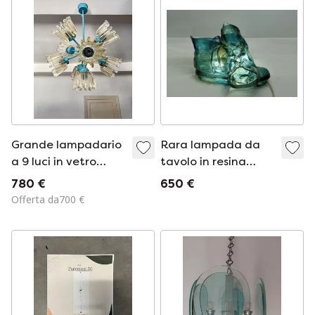
Grande lampadario
Rara lampada da
a 9 luci in vetro
tavolo in resina
stampato e metallo
prodotta da L'isola
780 €
650 €
turchese, Leclaire &
che non c'è negli
Offerta da700 €
Schäfer – anni '60
anni '70