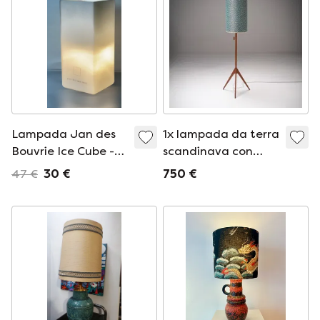
Lampada Jan des
1x lampada da terra
Bouvrie Ice Cube -
scandinava con
Lampada da tavolo
paralume Rubelli
47 €
30 €
750 €
Boxford