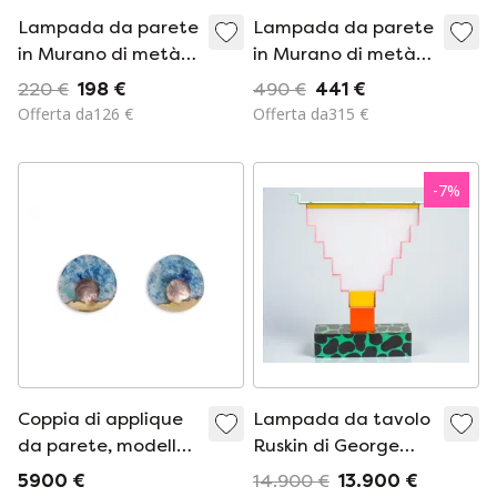
Lampada da parete
Lampada da parete
in Murano di metà
in Murano di metà
secolo di Zonca
secolo di Leucos
220 €
198 €
490 €
441 €
Offerta da126 €
Offerta da315 €
-
7
%
Coppia di applique
Lampada da tavolo
da parete, modello
Ruskin di George
"madreperla nera".
Sowden e Nathalie
5900 €
14.900 €
13.900 €