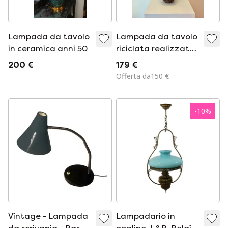
Lampada da tavolo
Lampada da tavolo
in ceramica anni 50
riciclata realizzata
da un vaso in
200 €
179 €
ceramica Scheurich |
Offerta da150 €
Modello 428-26 |
Ceramica della
Germania Ovest
-
10
%
Vintage - Lampada
Lampadario in