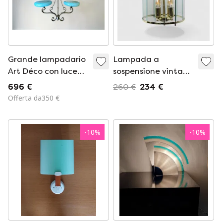
Grande lampadario
Lampada a
Art Déco con luce
sospensione vintage
rivolta verso l'alto e
in ottone e vetro
696 €
260 €
234 €
paralumi in vetro
Offerta da350 €
opalino blu.
-
10
%
-
10
%