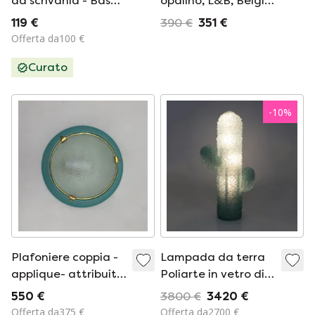
da scrivania - Base
opalino, L&B, Belgio,
nera, collo d'oca e
fine XIX secolo.
119 €
390 €
351 €
paralume blu/grigio
Offerta da100 €
- ca. 1970
Curato
-
10
%
Plafoniere coppia -
Lampada da terra
applique- attribuita
Poliarte in vetro di
Fontana Arte
Murano verde
550 €
3800 €
3420 €
vintage italy blu
acqua, stile
Offerta da375 €
Offerta da2700 €