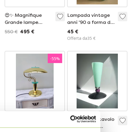
😍✨ Magnifique
Lampada vintage
Grande lampe
anni '90 a forma di
vintage en Verre de
orsetto gommoso di
550 €
495 €
45 €
Bohême bleu opalin
Trend-Light – Rara
Offerta da35 €
— signée
tonalità turchese
Tchécoslovaquie —
années 60/70 ✨😍
-
55
%
Lampada a fungo
Lampada da tavolo
da banchiere
postmoderna