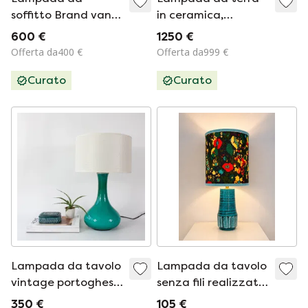
soffitto Brand van
in ceramica,
Egmond Crystal
Germania Ovest
600 €
1250 €
Waters, diametro
Offerta da400 €
Offerta da999 €
45 cm, in ottime
Curato
Curato
condizioni,
completo di
attacco originale.
Lampada da tavolo
Lampada da tavolo
vintage portoghese
senza fili realizzata
degli anni '60 in
in ceramica della
350 €
105 €