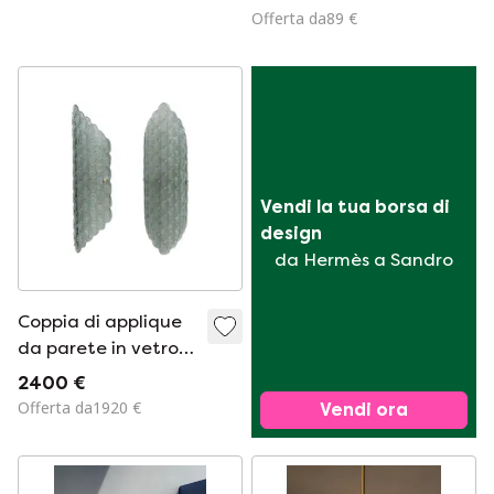
vetro opalino
Germania Ovest
Offerta da89 €
turchese.
degli anni '60.
Vendi la tua borsa di 
design
da Hermès a Sandro
Coppia di applique
da parete in vetro
di Murano verde
2400 €
acqua con rilievo
Offerta da1920 €
Vendi ora
testurizzato.