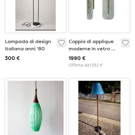
Lampada di design
Coppia di applique
italiana anni '80
moderne in vetro di
Murano color verde
300 €
1990 €
acqua e ottone,
Offerta da1592 €
Italia