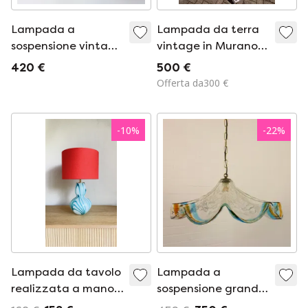
Lampada a
Lampada da terra
sospensione vintage
vintage in Murano,
anni '60 in vetro
TRE di Vetro (Firme
420 €
500 €
opalino turchese
di Vetro)
Offerta da300 €
portoghese.
-
10
%
-
22
%
Lampada da tavolo
Lampada a
realizzata a mano
sospensione grande
con base in vetro
in vetro di Murano