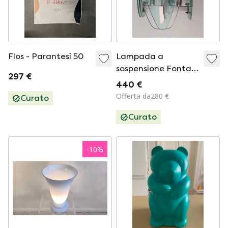
Flos - Parantesi 50
Lampada a
sospensione Fonta
297 €
Arte in vetro
440 €
turchese, anni '70
Offerta da280 €
Curato
Curato
-
10
%