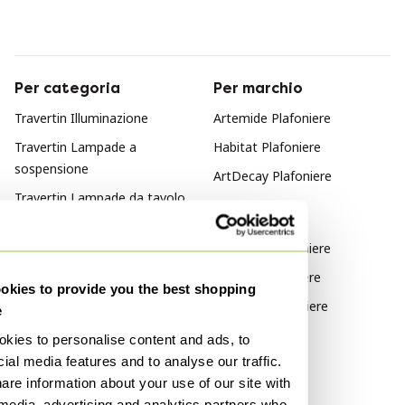
Per categoria
Per marchio
Travertin Illuminazione
Artemide Plafoniere
Travertin Lampade a
Habitat Plafoniere
sospensione
ArtDecay Plafoniere
Travertin Lampade da tavolo
Per stile
Travertin Applique
Memphis Plafoniere
Travertin Lampade da terra
Vintage Plafoniere
kies to provide you the best shopping
Bauhaus Plafoniere
e
kies to personalise content and ads, to
Per materiale
ial media features and to analyse our traffic.
rvs Plafoniere
are information about your use of our site with
 media, advertising and analytics partners who