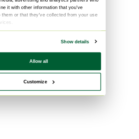
Porcellana Plafoniere
e it with other information that you’ve
Alluminio Plafoniere
o them or that they’ve collected from your use
rvices.
Per colore
Dorato Plafoniere
Show details
Rosa Plafoniere
Nero Plafoniere
Allow all
Customize