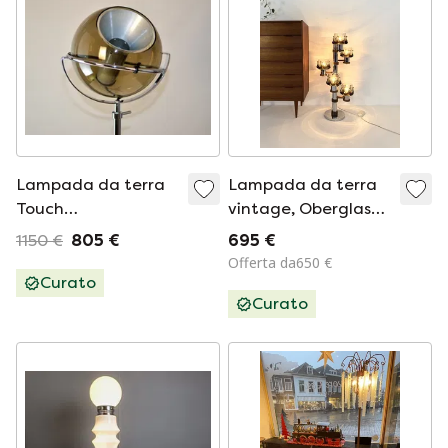
Lampada da terra
Lampada da terra
Touch
vintage, Oberglas
&#39;Globe&#39;
Austria anni '80
1150 €
805 €
695 €
di Frank Ligtelijn
Offerta da650 €
Curato
Curato