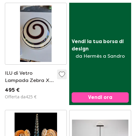
Vendi la tua borsa di 
design
da Hermès a Sandro
ILU di Vetro
Lampada Zebra XL
45 cm Space Age
495 €
Offerta da425 €
Vendi ora