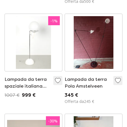
Offerta da500 €
Kartell.
-
1
%
Lampada da terra
Lampada da terra
spaziale italiana
Pola Amstelveen
69510
1007 €
999 €
345 €
Offerta da245 €
-
30
%