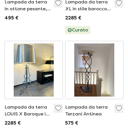
Lampada da terra
Lampada da terra
in ottone pesante,
XL in stile barocco
Scolari anni '70
francese parigino
495 €
2285 €
vintage
Curato
Lampada da terra
Lampada da terra
LOUIS X Baroque in
Terzani Antinea
acciaio inox, 185 cm,
2285 €
575 €
di Philipp Plein