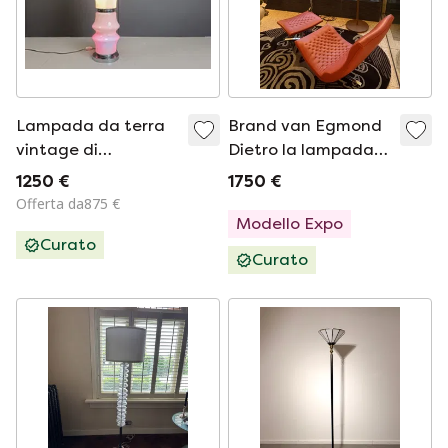
Lampada da terra
Brand van Egmond
vintage di
Dietro la lampada
Mazzega, anni
da terra in vetro
1250 €
1750 €
&#39;60
smerigliato
Offerta da875 €
Modello Expo
Curato
Curato