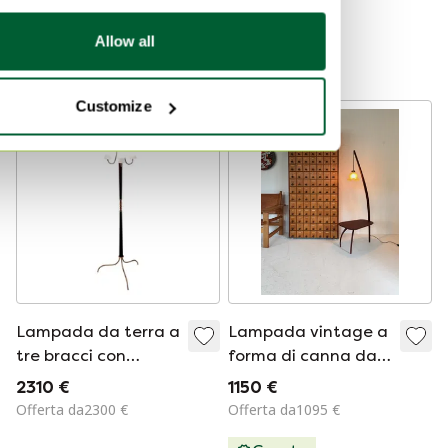
Offerta da350 €
Offerta da150 €
Allow all
Curato
Customize
Lampada da terra a
Lampada vintage a
tre bracci con
forma di canna da
treppiede e vetro
pesca anni '60
2310 €
1150 €
opalino, attribuita a
Offerta da2300 €
Offerta da1095 €
Stilnovo - anni '50