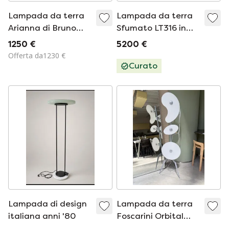
Lampada da terra
Lampada da terra
Arianna di Bruno
Sfumato LT316 in
Gecchelin per Oluce,
vetro di Murano,
1250 €
5200 €
Italia, anni '70.
disegnata da Carlo
Offerta da1230 €
Nason per
Curato
Mazzega, anni '70.
Lampada di design
Lampada da terra
italiana anni '80
Foscarini Orbital
Design