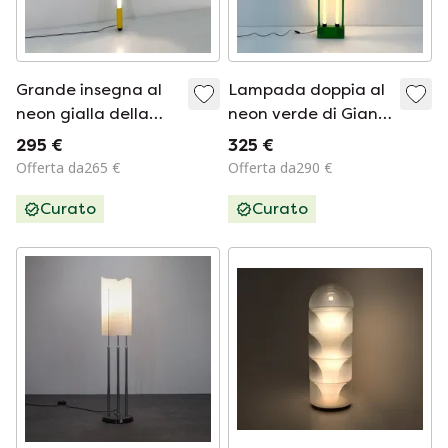
Grande insegna al
Lampada doppia al
neon gialla della
neon verde di Gian
DIL, anni '80
N. Gigante per
295 €
325 €
Zerbetto, anni '80
Offerta da265 €
Offerta da290 €
Curato
Curato