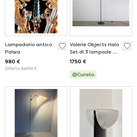
Lampadario antico
Valerie Objects Halo
Palwa
Set di 3 lampade da
terra, sospensione e
980 €
1750 €
parete Design
Offerta da900 €
Maarte De Ceulaer
Curato