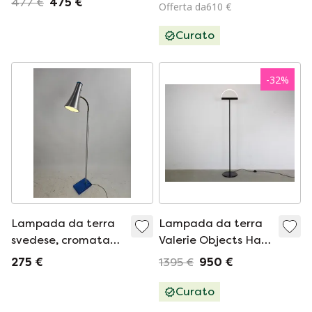
477 €
475 €
Offerta da610 €
Curato
-
32
%
Lampada da terra
Lampada da terra
svedese, cromata
Valerie Objects Halo
con base in vetro
design Maarten de
275 €
1395 €
950 €
blu.
Caelaer
Curato