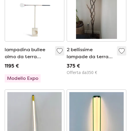
lampadina bullee
2 bellissime
olmo da terra
lampade da terra
edizione limitata
Terzani con dimmer,
1195 €
375 €
13/100
color bronzo
Offerta da350 €
Modello Expo