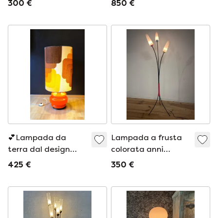
300 €
850 €
💕Lampada da
Lampada a frusta
terra dal design
colorata anni
anni '70
Cinquanta
425 €
350 €