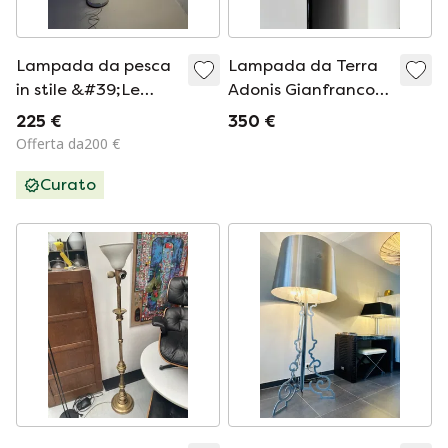
Lampada da pesca
Lampada da Terra
in stile &#39;Le
Adonis Gianfranco
Klint&#39;
Frattini Design anni
225 €
350 €
'70
Offerta da200 €
Curato