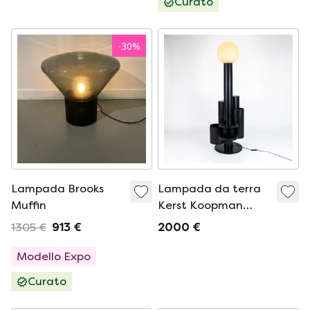
Curato
-
30
%
Lampada Brooks
Lampada da terra
Muffin
Kerst Koopman
Incontro ravvicinato
1305 €
913 €
2000 €
dell&#39;età
spaziale degli anni
Modello Expo
&#39;80
Curato