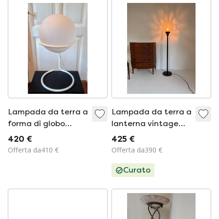
Lampada da terra a
Lampada da terra a
forma di globo
lanterna vintage
dell'era spaziale
anni '70
420 €
425 €
anni '60/'70
Offerta da410 €
Offerta da390 €
Curato