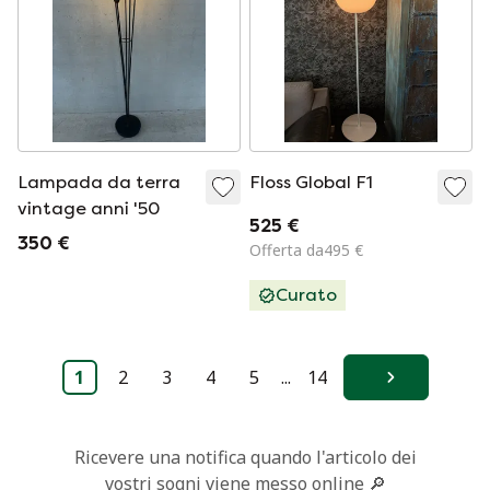
Lampada da terra
Floss Global F1
vintage anni '50
525 €
350 €
Offerta da495 €
Curato
1
2
3
4
5
...
14
Avanti
Ricevere una notifica quando l'articolo dei
vostri sogni viene messo online 🔎