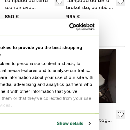
Lampada da terra
Lampada da terra
scandinava
brutalista, bambù e
moderna con tre
vetro, anni '80
850 €
995 €
paralumi in vetro
Offerta da750 €
Offerta da950 €
opalino soffiato a
Curato
mano, anni '50
kies to provide you the best shopping
e
kies to personalise content and ads, to
ial media features and to analyse our traffic.
are information about your use of our site with
 media, advertising and analytics partners who
e it with other information that you’ve
o them or that they’ve collected from your use
rvices.
Lampada da terra
Lampada
&#39;Chantal&#39;,
operatoria vintage
Show details
Ypma BV
a cromoforo
395 €
200 €