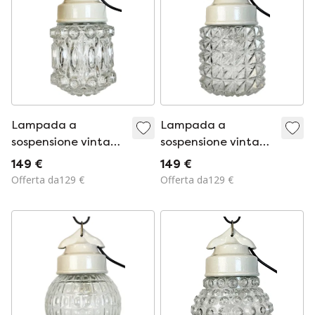
Lampada a
Lampada a
sospensione vintage
sospensione vintage
in porcellana
in porcellana
149 €
149 €
bianca, anni '70
bianca, anni '70
Offerta da129 €
Offerta da129 €