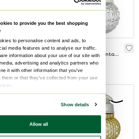
kies to provide you the best shopping
e
kies to personalise content and ads, to
Lampada a
Lampada a
ial media features and to analyse our traffic.
sospensione vintage
sospensione vintage
are information about your use of our site with
in porcellana
in porcellana
 media, advertising and analytics partners who
149 €
149 €
bianca, anni '70
bianca, anni '70
e it with other information that you’ve
Offerta da129 €
Offerta da129 €
o them or that they’ve collected from your use
rvices.
Show details
Allow all