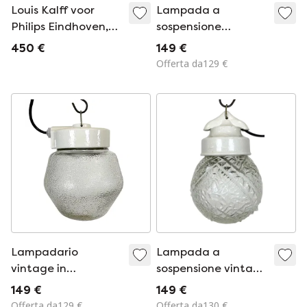
Louis Kalff voor
Lampada a
Philips Eindhoven,
sospensione
vintage melkglas
industriale in
450 €
149 €
hanglamp, mooi
porcellana bianca
Offerta da129 €
door zijn eenvoud,
con vetro rigato,
dutch design, mcm
anni '70
lamp
Lampadario
Lampada a
vintage in
sospensione vintage
porcellana bianca
in porcellana
149 €
149 €
con vetro
bianca, anni '70
Offerta da129 €
Offerta da130 €