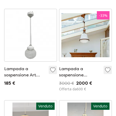
anni &#39;60
-
33
%
Lampada a
Lampada a
sospensione Art
sospensione
Déco
Kandem Bauhaus
185 €
3000 €
2000 €
Offerta da600 €
Venduto
Venduto