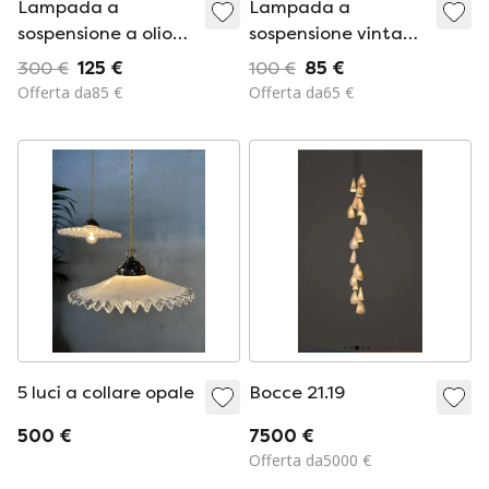
Lampada a
Lampada a
sospensione a olio
sospensione vintage
antica del XIX/XX
(lampada da
300 €
125 €
100 €
85 €
secolo
cantina)
Offerta da85 €
Offerta da65 €
5 luci a collare opale
Bocce 21.19
500 €
7500 €
Offerta da5000 €