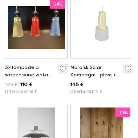
-
24
%
3x lampade a
Nordisk Solar
sospensione vintage
Kompagni - plastica
(anni '60) in 3 colori
- Danimarca - Anni
145 €
110 €
145 €
'60
Offerta da100 €
Offerta da115 €
-
10
%