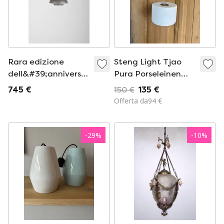
Rara edizione
Steng Light Tjao
dell&#39;anniversario
Pura Porseleinen
PH5 progettata da
Lampada
745 €
150 €
135 €
Poul Henningsen per
Ongeglazuurd
Offerta da94 €
Louis Poulsen
-
29
%
-
10
%