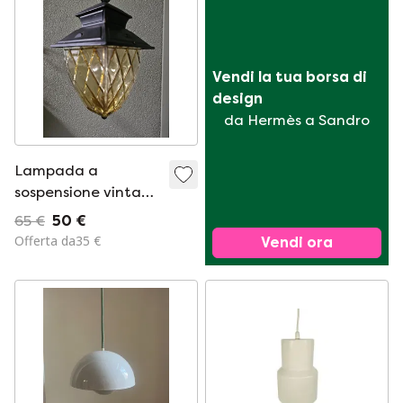
Vendi la tua borsa di 
design
da Hermès a Sandro
Lampada a
sospensione vintage
per ingresso,
65 €
50 €
corridoio o ingresso
Offerta da35 €
Vendi ora