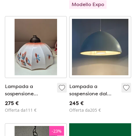
Modello Expo
Lampada a
Lampada a
sospensione
sospensione dal
autentica e
design danese di Lys
275 €
245 €
suggestiva del XIX
– progettata da
Offerta da111 €
Offerta da205 €
secolo
Asger Bay
Christiansen
-
23
%