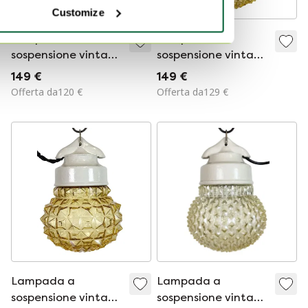
Customize
Lampada a
Lampada a
sospensione vintage
sospensione vintage
in porcellana
in porcellana
149 €
149 €
bianca, anni '70
bianca, anni '70
Offerta da120 €
Offerta da129 €
Lampada a
Lampada a
sospensione vintage
sospensione vintage