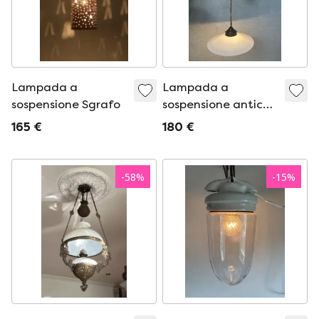
Lampada a
Lampada a
sospensione Sgrafo
sospensione antica
orientabile - opalina
165 €
180 €
e porcellana
-
58
%
-
15
%