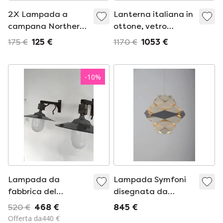
2X Lampada a
Lanterna italiana in
campana Northern
ottone, vetro
Lighting in
acidato e fiori di
175 €
125 €
1170 €
1053 €
porcellana
Capodimonte degli
anni &#39;50
-
10
%
Lampada da
Lampada Symfoni
fabbrica del
disegnata da
designer HWK
Preben Dal per Hans
520 €
468 €
845 €
(Harm W. Kuil)
Følsgaard Elektro,
Offerta da440 €