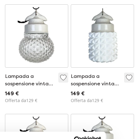
Lampada a
Lampada a
sospensione vintage
sospensione vintage
in porcellana
in porcellana
149 €
149 €
bianca, anni '70
bianca, anni '70
Offerta da129 €
Offerta da129 €