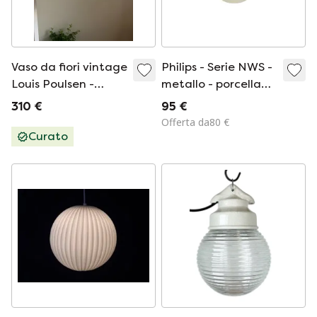
Vaso da fiori vintage
Philips - Serie NWS -
Louis Poulsen -
metallo - porcellana
Verner Panton - VP1
- Olanda - terzo
310 €
95 €
quarto del XX
Offerta da80 €
secolo
Curato