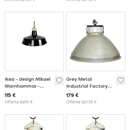
smerigliato, anni '70
Ikea - design Mikael
Grey Metal
Warnhammar -
Industrial Factory
model Septim - type
Hanging Lamp,
115 €
179 €
T0328 - Septim -
1960s
Offerta da95 €
Offerta da150 €
2003