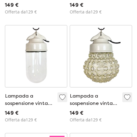
in porcellana
in porcellana
149 €
149 €
bianca, anni '70
bianca, anni '70
Offerta da129 €
Offerta da129 €
Lampada a
Lampada a
sospensione vintage
sospensione vintage
in porcellana
in porcellana
149 €
149 €
bianca, anni '70
bianca, anni '70
Offerta da129 €
Offerta da129 €