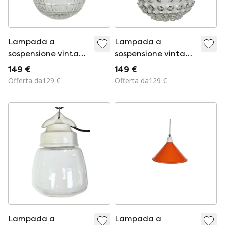
Lampada a
Lampada a
sospensione vintage
sospensione vintage
in porcellana
in porcellana
149 €
149 €
bianca, anni '70
bianca, anni '70
Offerta da129 €
Offerta da129 €
Lampada a
Lampada a