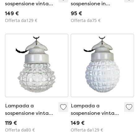
sospensione vintage
sospensione in
in porcellana
metallo dal design
149 €
95 €
bianca, anni '70
industriale |
Offerta da129 €
Offerta da75 €
arancione | attacco
in porcellana | anni
'80
Lampada a
Lampada a
sospensione vintage
sospensione vintage
in porcellana
in porcellana
119 €
149 €
bianca, anni '70
bianca, anni '70
Offerta da80 €
Offerta da129 €