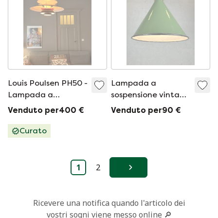
Louis Poulsen PH50 -
Lampada a
Lampada a
sospensione vintage
sospensione
in smalto - Verde
Venduto per400 €
Venduto per90 €
~Edizione speciale~
Curato
1
2
Avanti
Ricevere una notifica quando l'articolo dei
vostri sogni viene messo online 🔎