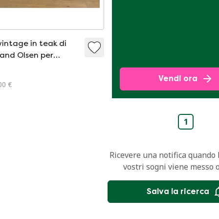
intage in teak di
and Olsen per
d - anni &#39;60
Vendi ora
00 €
1
Ricevere una notifica quando l
vostri sogni viene messo 
Salva la ricerca