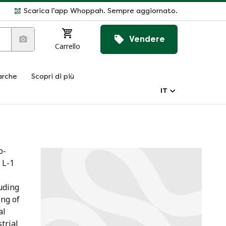
Scarica l’app Whoppah. Sempre aggiornato.
Vendere
Carrello
rche
Scopri di più
IT
o-
 L-1
luding
ng of
al
trial