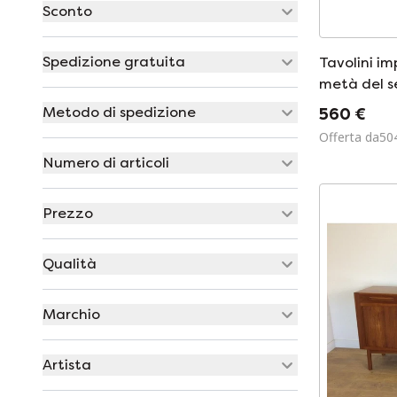
Sconto
Spedizione gratuita
Tavolini imp
metà del se
Hovmand O
Metodo di spedizione
560 €
Kold, Dani
Offerta da50
Numero di articoli
Prezzo
Qualità
Marchio
Artista