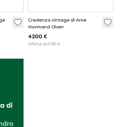
age
Credenza vintage di Arne
Hovmand Olsen
4200 €
Offerta da3780 €
a di 
ndro