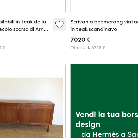
ilabili in teak della
Scrivania boomerang vint
colo scorso di Arne
in teak scandinavo
lsen per Mogens
7020 €
marca, 1960
4 €
Offerta da6318 €
Vendi la tua bors
design
da Hermès a Sa