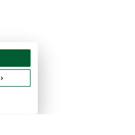
uisto e vendita
Whoppah