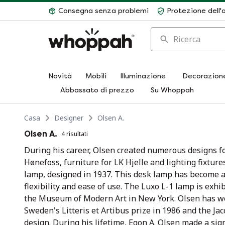
Consegna senza problemi
Protezione dell'
Ricerca
Novità
Mobili
Illuminazione
Decorazion
Abbassato di prezzo
Su Whoppah
Casa
Designer
Olsen A.
Olsen A.
4 risultati
During his career, Olsen created numerous designs f
Hønefoss, furniture for LK Hjelle and lighting fixtur
lamp, designed in 1937. This desk lamp has become an
flexibility and ease of use. The Luxo L-1 lamp is ex
the Museum of Modern Art in New York. Olsen has wo
Sweden's Litteris et Artibus prize in 1986 and the Jac
design. During his lifetime, Egon A. Olsen made a si