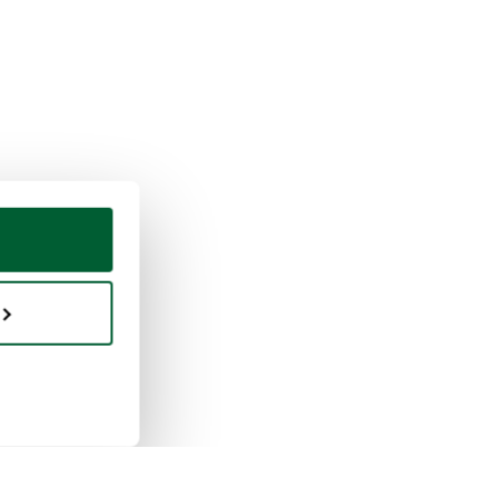
uisto e vendita
Whoppah