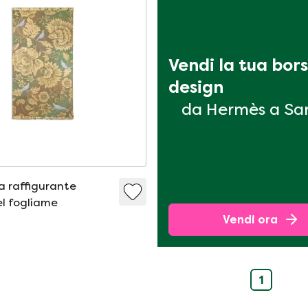
Vendi la tua bors
design
da Hermès a Sa
a raffigurante
l fogliame
Vendi ora
1