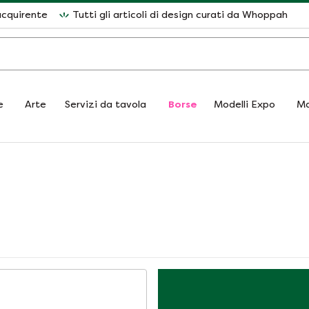
acquirente
Tutti gli articoli di design curati da Whoppah
e
Arte
Servizi da tavola
Borse
Modelli Expo
Ma