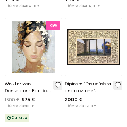
paesaggio, firmato,
paesaggio, firmato,
Offerta da404,10 €
Offerta da404,10 €
opera d'arte rurale.
opera d'arte rurale.
-
35
%
Wouter van
Dipinto: "Da un'altra
Donselaar - Faccia
angolazione".
108
1500 €
975 €
2000 €
Offerta da600 €
Offerta da1200 €
Curato