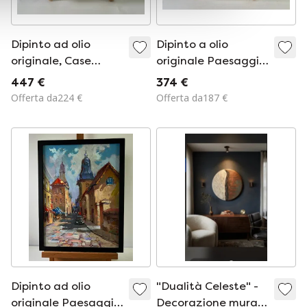
Dipinto ad olio
Dipinto a olio
originale, Case
originale Paesaggio
estive, Paesaggio,
fluviale di strada
447 €
374 €
Città del mattino
Ponte del centro
Offerta da224 €
Offerta da187 €
città
Dipinto ad olio
"Dualità Celeste" -
originale Paesaggio
Decorazione murale