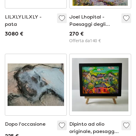
LILXLYLILXLY -
Joel Lhopital -
pata
Paesaggi degli
Hauts-de-France -
3080 €
270 €
Dipinto dell'artista
Offerta da140 €
Dopo l'occasione
Dipinto ad olio
originale, paesaggio