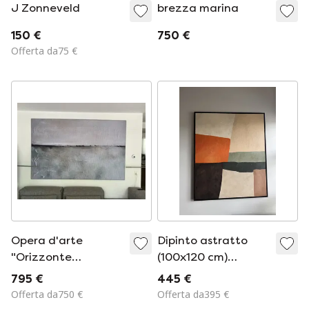
J Zonneveld
brezza marina
150 €
750 €
Offerta da75 €
Opera d'arte
Dipinto astratto
"Orizzonte
(100x120 cm)
invernale" di Maria
Orizzonte n. 1 🧡🌾
795 €
445 €
Kitano.
Offerta da750 €
Offerta da395 €