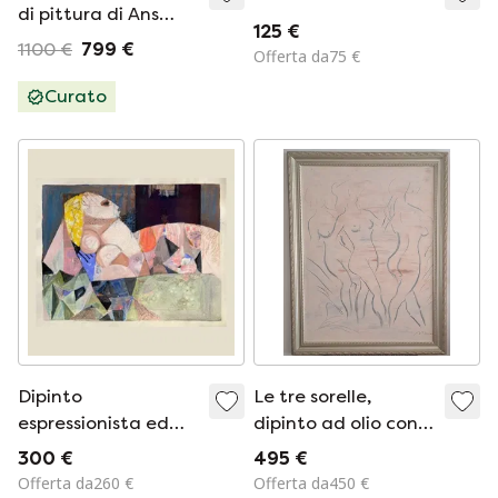
di pittura di Ans
125 €
Schumacher
1100 €
799 €
Offerta da75 €
Curato
Dipinto
Le tre sorelle,
espressionista ed
dipinto ad olio con
erotico di N. Boéri
cornice
300 €
495 €
Véfour. Francia, anni
Offerta da260 €
Offerta da450 €