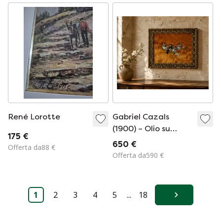
René Lorotte
Gabriel Cazals
(1900) – Olio su
175 €
tavola – Quattro
650 €
Offerta da88 €
cardellini – Firmato
Offerta da590 €
1
2
3
4
5
...
18
Avanti