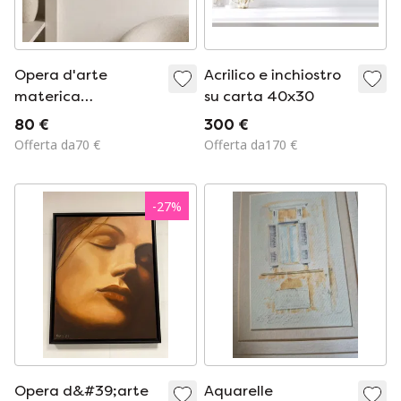
Opera d'arte
Acrilico e inchiostro
materica
su carta 40x30
"Geometrica" ​​30 x
80 €
300 €
30 cm
Offerta da70 €
Offerta da170 €
-
27
%
Opera d&#39;arte
Aquarelle