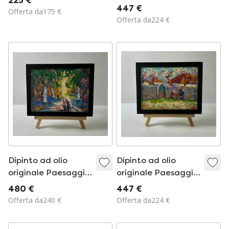
225 €
estivo in una
447 €
Offerta da175 €
giornata estiva con
Offerta da224 €
case di paese.
Dipinto ad olio
Dipinto ad olio
originale Paesaggio
originale Paesaggio
estivo su strada
rurale primaverile
480 €
447 €
Passeggiata nel
Villaggio Memoria
Offerta da240 €
Offerta da224 €
parco