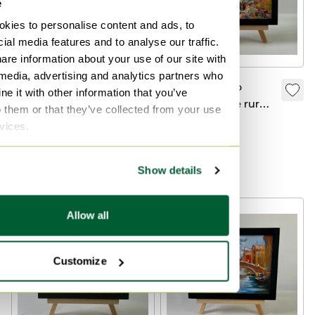
e
kies to personalise content and ads, to
ial media features and to analyse our traffic.
are information about your use of our site with
 media, advertising and analytics partners who
Piccolo dipinto - 20
Dipinto ad olio
e it with other information that you’ve
x 20 - 'Parigi' di
originale, case rurali,
o them or that they’ve collected from your use
Maja A Chris
paesaggio, ricordi di
350 €
480 €
rvices.
villaggio
Offerta da300 €
Offerta da240 €
Curato
Show details
Allow all
Customize