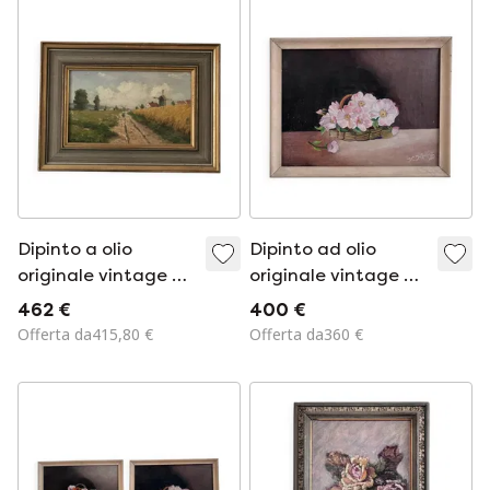
a rilievo unica nel
suo
Dipinto a olio
Dipinto ad olio
originale vintage di
originale vintage di
un paesaggio rurale
fiori, natura morta
462 €
400 €
con cottage: opera
floreale
Offerta da415,80 €
Offerta da360 €
d'arte naturalistica
incorniciata.