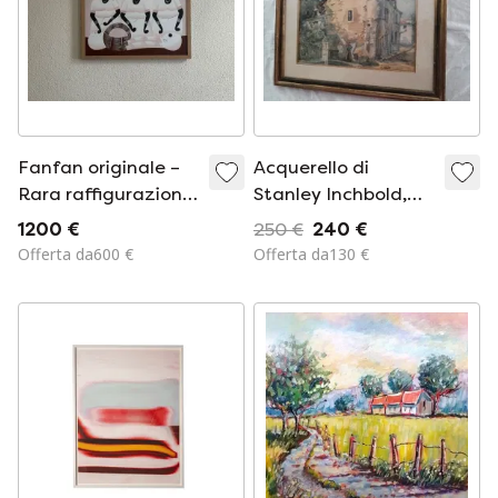
Fanfan originale –
Acquerello di
Rara raffigurazione
Stanley Inchbold,
con bambini –
Chaumont (Haute-
1200 €
250 €
240 €
Dipinto a mano
Marne), 1918
Offerta da600 €
Offerta da130 €