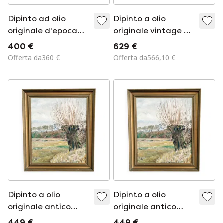
Dipinto ad olio
Dipinto a olio
originale d'epoca
originale vintage di
raffigurante una
paesaggio marino,
400 €
629 €
natura morta con
firmato, opera
Offerta da360 €
Offerta da566,10 €
rose gialle.
d'arte da spiaggia.
Dipinto a olio
Dipinto a olio
originale antico
originale antico
raffigurante un
raffigurante un
449 €
449 €