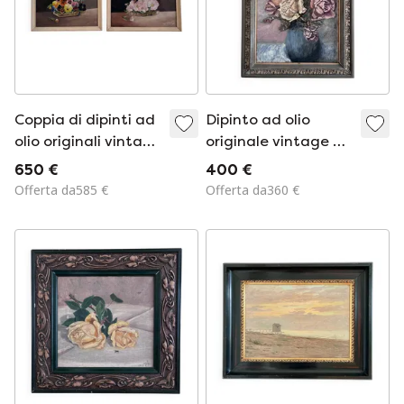
Coppia di dipinti ad
Dipinto ad olio
olio originali vintage
originale vintage di
di fiori, natura
fiori, natura morta
650 €
400 €
morta floreale
floreale
Offerta da585 €
Offerta da360 €