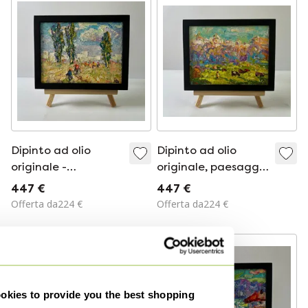
Dipinto ad olio
Dipinto ad olio
originale -
originale, paesaggio
Paesaggio estivo in
estivo nella natura,
447 €
447 €
un campo - Calore
una passeggiata
Offerta da224 €
Offerta da224 €
fuori città
fuori dal villaggio.
kies to provide you the best shopping