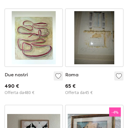
'90.
Due nastri
Roma
490 €
65 €
Offerta da480 €
Offerta da45 €
-
4
%