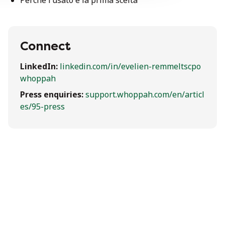
Perché l’usato è la prima scelta
Connect
LinkedIn:
linkedin.com/in/evelien-remmeltscpo
whoppah
Press enquiries:
support.whoppah.com/en/articl
es/95-press