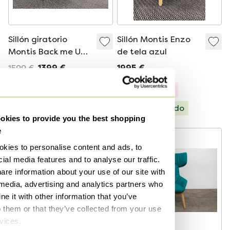
Sillón giratorio
Sillón Montis Enzo
Montis Back me Up
de tela azul
tela verde
1599 €
1399 €
1995 €
Seleccionado
Modelo Expo
Seleccionado
kies to provide you the best shopping
e
kies to personalise content and ads, to
ial media features and to analyse our traffic.
are information about your use of our site with
 media, advertising and analytics partners who
e it with other information that you’ve
o them or that they’ve collected from your use
rvices.