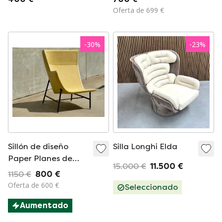
Oferta de 699 €
-
30
%
-
23
%
Sillón de diseño
Silla Longhi Elda
Paper Planes de
15.000 €
11.500 €
Moroso Italia, sillón
1150 €
800 €
de respaldo alto de
Oferta de 600 €
Seleccionado
Doshi Levien.
Aumentado