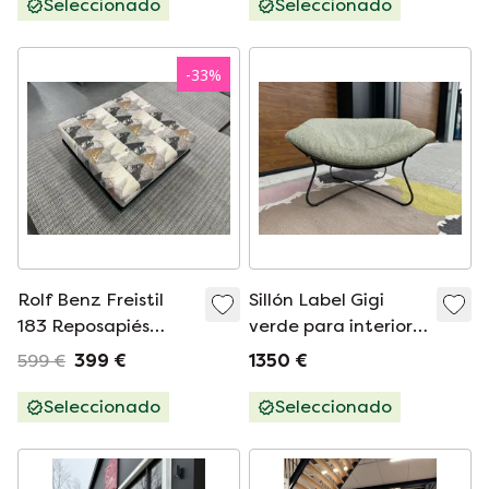
Seleccionado
Seleccionado
-
33
%
Rolf Benz Freistil
Sillón Label Gigi
183 Reposapiés
verde para interior y
verde Taburete
exterior
599 €
399 €
1350 €
Seleccionado
Seleccionado