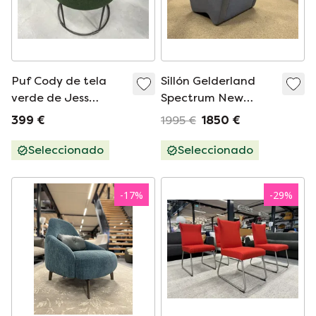
Puf Cody de tela
Sillón Gelderland
verde de Jess
Spectrum New
Design
Amsterdam
399 €
1995 €
1850 €
Seleccionado
Seleccionado
-
17
%
-
29
%