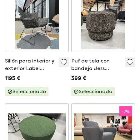
Sillón para interior y
Puf de tela con
exterior Label
bandeja Jess
Gustav
Design
1195 €
399 €
Seleccionado
Seleccionado
-
7
%