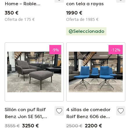
Home – Roble
con tela a rayas
macizo, acabado
350 €
1990 €
natural, asiento de
Oferta de 175 €
Oferta de 1985 €
cuerda | Como
Seleccionado
nuevo
-
9
%
-
12
%
Sillón con puf Rolf
4 sillas de comedor
Benz Jon SE 561,
Rolf Benz 606 de
tela y piel, marrón
tela azul
3555 €
3250 €
2500 €
2200 €