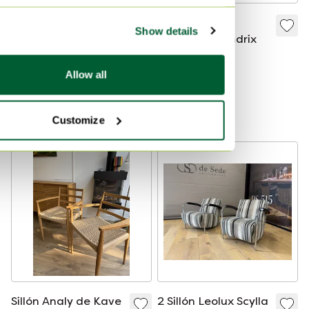
6 De Toekomst
Sillón suave
Show details
Quinty silla de
Deberenn Hendrix
comedor tela cuero
2700 €
995 €
Allow all
Oferta de 875 €
Modelo Expo
Seleccionado
Customize
Sillón Analy de Kave
2 Sillón Leolux Scylla