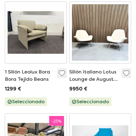
1 Sillón Leolux Bora
Sillón italiano Lotus
Bora Tejido Beans
Lounge de Augusto
Bozzi para Saporiti,
1299 €
9950 €
década de 1960
Seleccionado
Seleccionado
-
25
%