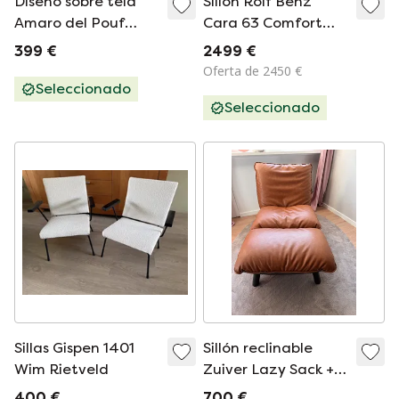
Diseño sobre tela
Sillón Rolf Benz
Amaro del Pouf
Cara 63 Comfort
Barrell Stock
Lounge plus
399 €
2499 €
Oferta de 2450 €
Seleccionado
Seleccionado
Sillas Gispen 1401
Sillón reclinable
Wim Rietveld
Zuiver Lazy Sack +
Stocker
400 €
700 €