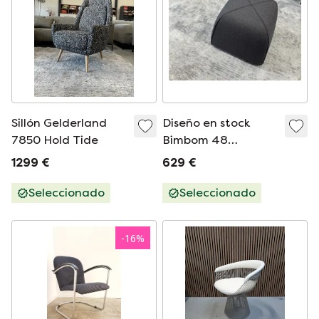
Sillón Gelderland
Diseño en stock
7850 Hold Tide
Bimbom 48
Ploegwool 87
1299 €
629 €
Seleccionado
Seleccionado
-
16
%