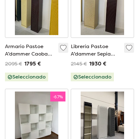
Armario Pastoe
Librería Pastoe
A’dammer Caoba
A’dammer Sepia
205x37x37
170x55x33
2095 €
1795 €
2145 €
1930 €
Seleccionado
Seleccionado
-
67
%