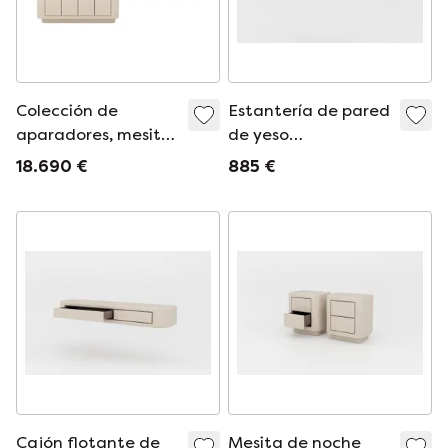
Colección de
Estantería de pared
aparadores, mesitas
de yeso
de noche, cajones
contemporánea
18.690 €
885 €
flotantes y estantes
Mortex
de pared en yeso y
nogal
Cajón flotante de
Mesita de noche