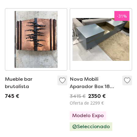
Excelente estado
-
31
%
Mueble bar
Nova Mobili
brutalista
Aparador Box 18
Lagune Bronce 240
745 €
3415 €
2350 €
Oferta de 2299 €
Modelo Expo
Seleccionado