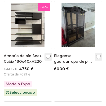
-
26
%
Armario de pie Beek
Elegante
Cubix 180x40xH220
guardarropa de piel
de cabra de Aldo
6405 €
4750 €
6000 €
Tura.
Oferta de 4699 €
Modelo Expo
Seleccionado