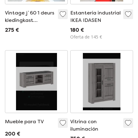
Vintage j`60 1 deurs
Estantería industrial
kledingkast
IKEA IDASEN
kidsroom hang/leg
275 €
180 €
Oferta de 145 €
Mueble para TV
Vitrina con
iluminación
200 €