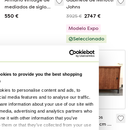
mediados de siglo
Johns
brillante con 4
550 €
3925 €
2747 €
puertas,
desmontable
Modelo Expo
Seleccionado
kies to provide you the best shopping
e
kies to personalise content and ads, to
ial media features and to analyse our traffic.
are information about your use of our site with
 media, advertising and analytics partners who
Pierre Chapo.
Aparador de los
e it with other information that you’ve
Estantería o librería
años 50, 159,8 cm de
o them or that they’ve collected from your use