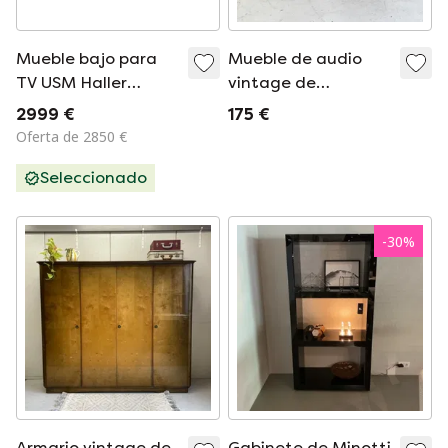
Mueble bajo para
Mueble de audio
TV USM Haller
vintage de
original | Rojo rubí |
mediados de siglo,
2999 €
175 €
Excelente estado |
tocador, mueble de
Oferta de 2850 €
De su primer
costura, Art Déco
Seleccionado
propietario
-
30
%
Armario vintage de
Gabinete de Minotti