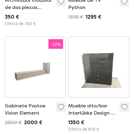
Archivador modular
Mueble de TV
de dos piezas
Python
Hülsta Werke
350 €
1395 €
1295 €
Oferta de 300 €
-
20
%
Gabinete Pastoe
Mueble alto/bar
Vision Element
Interlübke Design –
Antracita brillante –
2500 €
2000 €
1350 €
Iluminado –
Oferta de 850 €