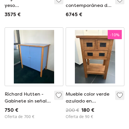
yeso
contemporánea de
contemporáneo con
yeso con interior de
3575 €
6745 €
interior de nogal
nogal Mortex
Mortex
-
10
%
Richard Hutten -
Mueble color verde
Gabinete sin señales
azulado en
de diseño
perfecto estado
750 €
200 €
180 €
Oferta de 700 €
Oferta de 90 €