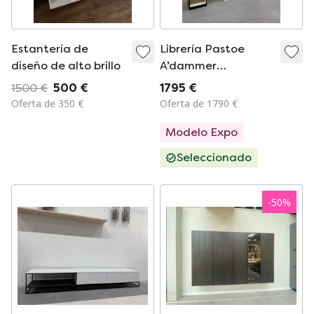
Estantería de
Librería Pastoe
diseño de alto brillo
A’dammer
Pergamino Negro
1500 €
500 €
1795 €
205x37x37
Oferta de 350 €
Oferta de 1790 €
Modelo Expo
Seleccionado
-
50
%