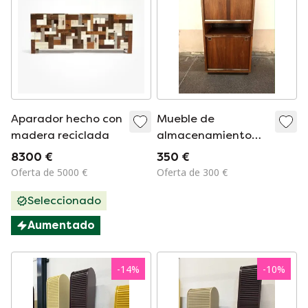
Aparador hecho con
Mueble de
madera reciclada
almacenamiento
Arnaud de teca,
8300 €
350 €
década de 1960, 60
Oferta de 5000 €
Oferta de 300 €
cm de ancho.
Seleccionado
Aumentado
-
14
%
-
10
%