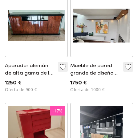
Aparador alemán
Mueble de pared
de alta gama de los
grande de diseño
años 80.
Interstar (293 cm) –
1250 €
1750 €
Laca plateada, azul
Oferta de 900 €
Oferta de 1000 €
cosmos y nogal
-
17
%