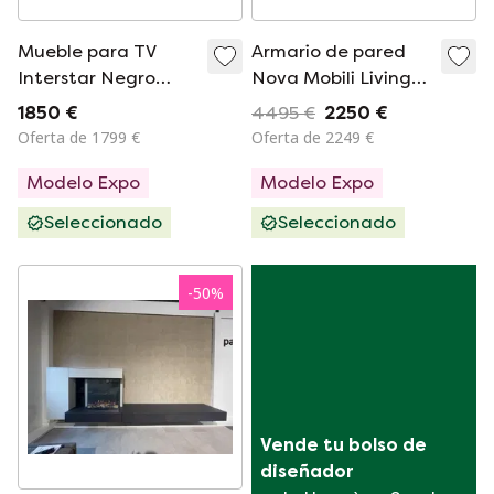
Mueble para TV
Armario de pared
Interstar Negro
Nova Mobili Living
Blanco 247.5
System 333xH263
1850 €
4495 €
2250 €
Oferta de 1799 €
Oferta de 2249 €
Modelo Expo
Modelo Expo
Seleccionado
Seleccionado
-
50
%
Vende tu bolso de 
diseñador