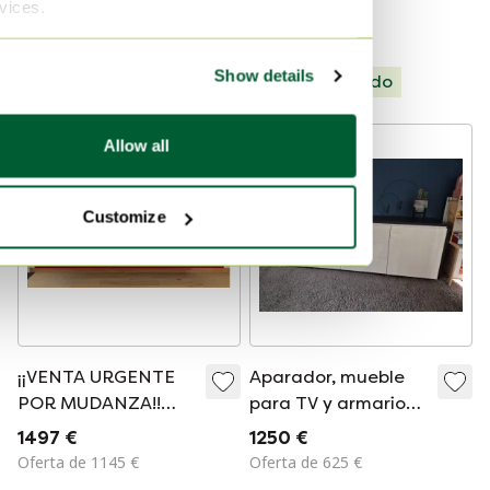
de olmo natural.
ancho
rvices.
17.400 €
680 €
Década de 1980.
Oferta de 650 €
Show details
Seleccionado
Allow all
Customize
¡¡VENTA URGENTE
Aparador, mueble
POR MUDANZA!!
para TV y armario
Aparador de diseño
cúbico de 4 puertas
1497 €
1250 €
Red Kettnaker
de Bert Plantagie,
Oferta de 1145 €
Oferta de 625 €
Soma
fabricados en roble