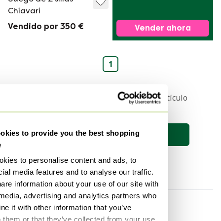
Chiavari
Vendido por 350 €
Vender ahora
1
Recibe una notificación cuando el artículo
de tus sueños esté en línea 🔎
kies to provide you the best shopping
Guardar búsqueda
e
kies to personalise content and ads, to
ial media features and to analyse our traffic.
are information about your use of our site with
 media, advertising and analytics partners who
Por categoría
Por marca
e it with other information that you’ve
o them or that they’ve collected from your use