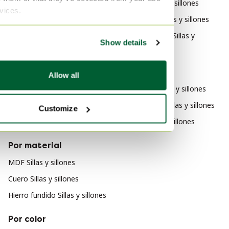
Hollywood Regency Muebles
Zanotta Sillas y sillones
rvices.
Hollywood Regency Mesas
Zara Home Sillas y sillones
Hollywood Regency Oficina
Yngve Ekstrom Sillas y
Show details
en casa
sillones
Hollywood Regency Armarios
Por estilo
Allow all
Space Age Sillas y sillones
Posmoderno Sillas y sillones
Customize
Clásico Sillas y sillones
Por material
MDF Sillas y sillones
Cuero Sillas y sillones
Hierro fundido Sillas y sillones
Por color