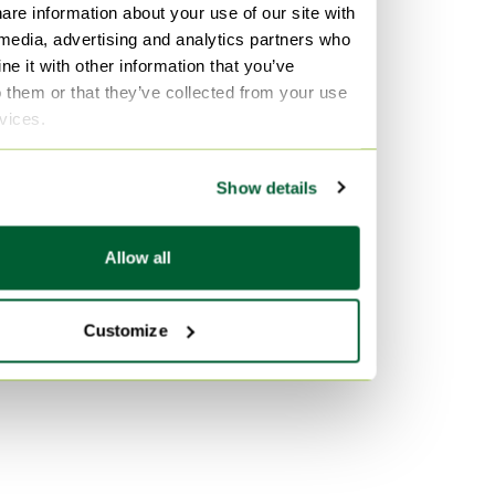
are information about your use of our site with
Bambú Mesas de comedor
 media, advertising and analytics partners who
Aluminio Mesas de comedor
e it with other information that you’ve
Mimbre Mesas de comedor
o them or that they’ve collected from your use
rvices.
Por color
Turquesa Mesas de comedor
Show details
Rojo Mesas de comedor
Transparente Mesas de
Allow all
comedor
Customize