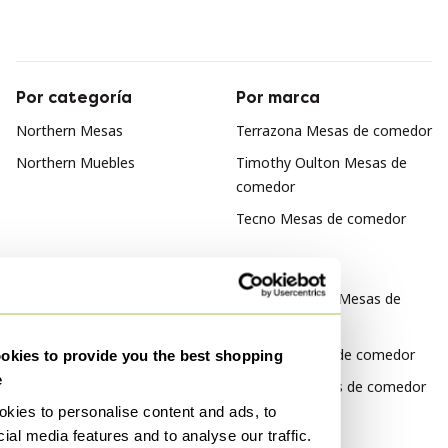
Por categoría
Por marca
Northern Mesas
Terrazona Mesas de comedor
Northern Muebles
Timothy Oulton Mesas de
comedor
Tecno Mesas de comedor
Por estilo
Diseño italiano Mesas de
comedor
Rústico Mesas de comedor
kies to provide you the best shopping
e
Moderno Mesas de comedor
kies to personalise content and ads, to
Por material
ial media features and to analyse our traffic.