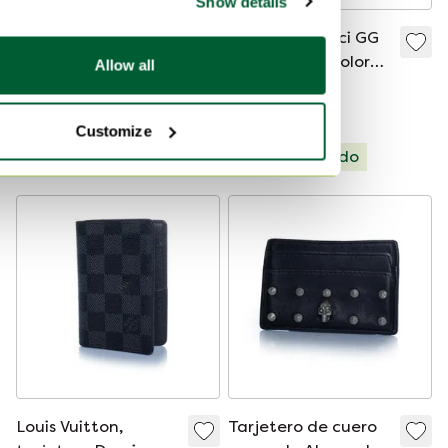
Show details
Tarjetero Louis
Tarjetero Gucci GG
Vuitton Monogram
Marmont en color
Allow all
en lona
negro.
195 €
174 €
Oferta de 166 €
Oferta de 148 €
Customize
Seleccionado
Seleccionado
Louis Vuitton,
Tarjetero de cuero