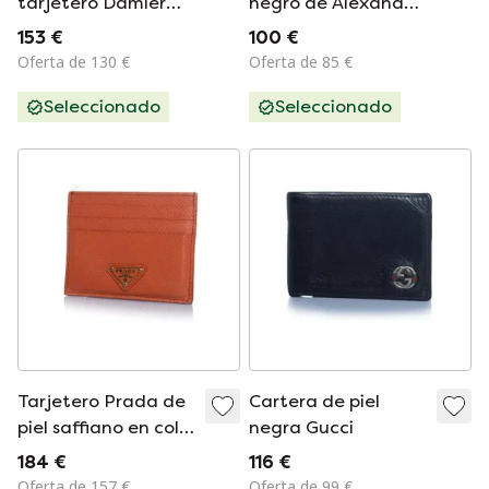
tarjetero Damier
negro de Alexander
grafito
McQueen
153 €
100 €
Oferta de 130 €
Oferta de 85 €
Seleccionado
Seleccionado
Tarjetero Prada de
Cartera de piel
piel saffiano en color
negra Gucci
naranja.
184 €
116 €
Oferta de 157 €
Oferta de 99 €