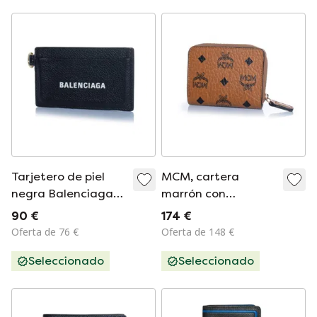
Tarjetero de piel
MCM, cartera
negra Balenciaga
marrón con
con llavero
cremallera y
90 €
174 €
monograma
Oferta de 76 €
Oferta de 148 €
Seleccionado
Seleccionado