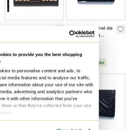
portafeuille LOUIS
Tarjetero Chanel de
VUITTON capucines
piel granulada
en cuir taurillon-
negra
788 €
279 €
100479
Oferta de 238 €
kies to provide you the best shopping
Seleccionado
e
Seleccionado
kies to personalise content and ads, to
ial media features and to analyse our traffic.
are information about your use of our site with
 media, advertising and analytics partners who
e it with other information that you’ve
o them or that they’ve collected from your use
rvices.