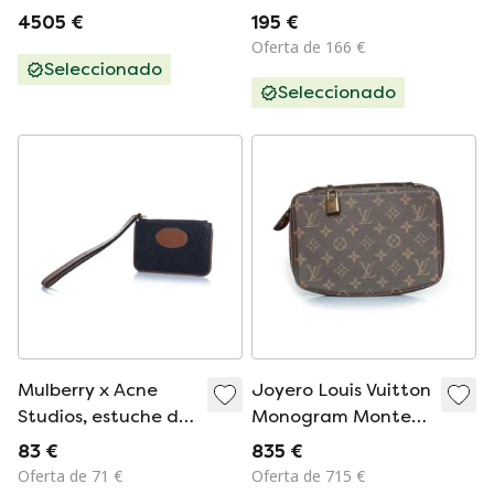
cadena en Cuir Noir
con colgante
4505 €
195 €
- 103397
Oferta de 166 €
Seleccionado
Seleccionado
Mulberry x Acne
Joyero Louis Vuitton
Studios, estuche de
Monogram Monte
muñeca negro y
Carlo
83 €
835 €
marrón
Oferta de 71 €
Oferta de 715 €