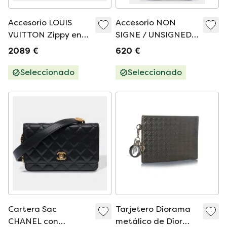
Accesorio LOUIS
Accesorio NON
VUITTON Zippy en
SIGNE / UNSIGNED
Toile Marron -
en Cuir Bleu -
2089 €
620 €
101586
103435
Seleccionado
Seleccionado
Cartera Sac
Tarjetero Diorama
CHANEL con
metálico de Dior