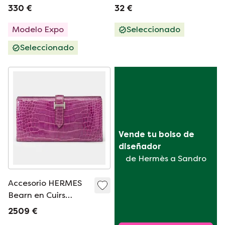
real pintadas a
330 €
32 €
mano de J&S🦚
Modelo Expo
Seleccionado
Seleccionado
Vende tu bolso de 
diseñador
de Hermès a Sandro
Accesorio HERMES
Bearn en Cuirs
exotiques Violeta -
2509 €
101993