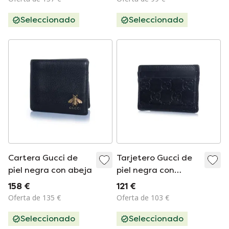
Seleccionado
Seleccionado
Cartera Gucci de
Tarjetero Gucci de
piel negra con abeja
piel negra con
monograma en
158 €
121 €
relieve
Oferta de 135 €
Oferta de 103 €
Seleccionado
Seleccionado