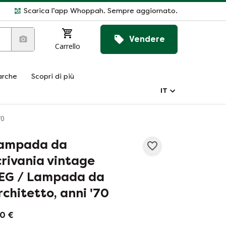
Scarica l’app Whoppah. Sempre aggiornato.
Vendere
Carrello
rche
Scopri di più
IT
70
ampada da
crivania vintage
EG / Lampada da
rchitetto, anni '70
0 €