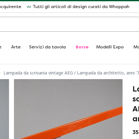
acquirente
Tutti gli articoli di design curati da Whoppah
e
Arte
Servizi da tavola
Borse
Modelli Expo
Ma
Lampada da scrivania vintage AEG / Lampada da architetto, anni '
L
s
A
a
35