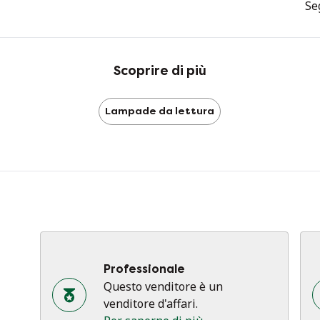
Seg
et
pe
me
Scoprire di più
Lampade da lettura
Professionale
Questo venditore è un
venditore d'affari.