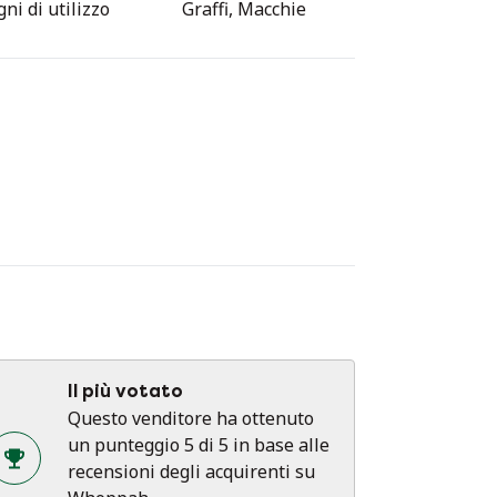
ni di utilizzo
Graffi, Macchie
à. Un pezzo di design attraente e pratico
r gli amanti del design industriale e di
tà secolo.
Il più votato
Questo venditore ha ottenuto
un punteggio 5 di 5 in base alle
recensioni degli acquirenti su