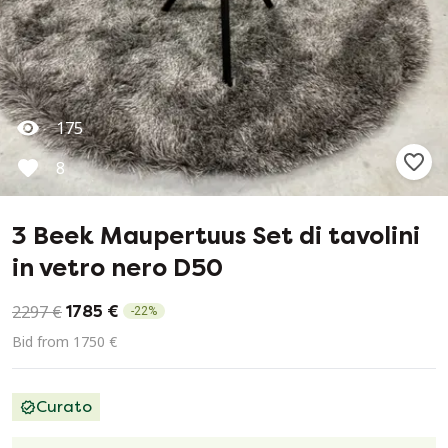
175
8
3 Beek Maupertuus Set di tavolini
in vetro nero D50
2297 €
1785 €
-
22
%
Bid from 1750 €
Curato