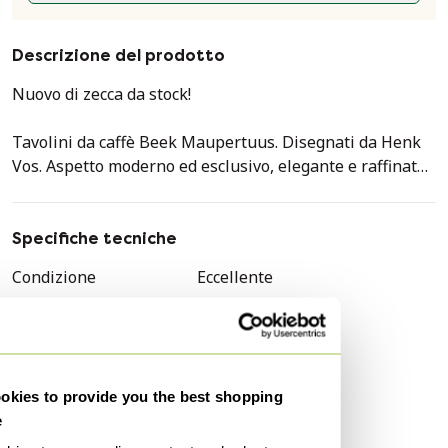
Descrizione del prodotto
Nuovo di zecca da stock!
Tavolini da caffè Beek Maupertuus. Disegnati da Henk
Vos. Aspetto moderno ed esclusivo, elegante e raffinato.
Vetro rotondo con cornice nera.
Specifiche tecniche
Diametro dell'anta 50 cm.
Condizione
Eccellente
Disponibile in 3 altezze, 35/40/50 cm.
Colori
Nero, Trasparente
Prezzo di listino €740-€766-€791
Materiale
Vetro
con noi ora a 595 € per tavolo!
Numero di articoli
3
kies to provide you the best shopping
Marchio
Beek
e
Altezza
35 cm