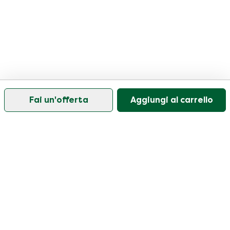
Fai un'offerta
Aggiungi al carrello
Il nostro servizio di assistenza clienti è aperto nei
giorni feriali dalle 09:30 alle 17:00.
Visitate il nostro centro assistenza