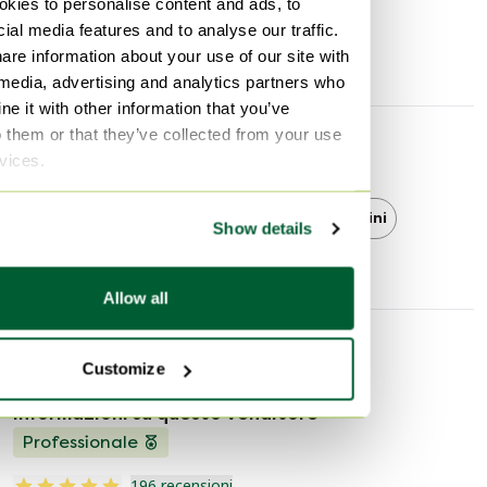
kies to personalise content and ads, to
Larghezza
50 cm
ial media features and to analyse our traffic.
Profondità
50 cm
are information about your use of our site with
 media, advertising and analytics partners who
e it with other information that you’ve
o them or that they’ve collected from your use
Scoprire di più
rvices.
Beek
Beek Tavolini
Tavolini
Show details
Allow all
Informazioni sul venditore
Customize
Informazioni su questo venditore
Professionale
196 recensioni