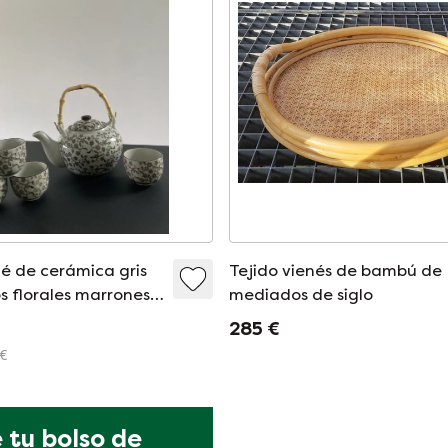
é de cerámica gris
Tejido vienés de bambú de
s florales marrones,
mediados de siglo
as y una tetera
285 €
 €
tu bolso de 