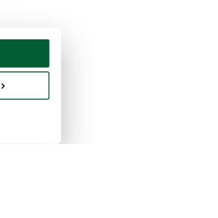
praventa
Whoppah
 funciona la venta
Quiénes somos
 funciona la compra
Reseñas
pah para empresas
Preguntas frecuentes