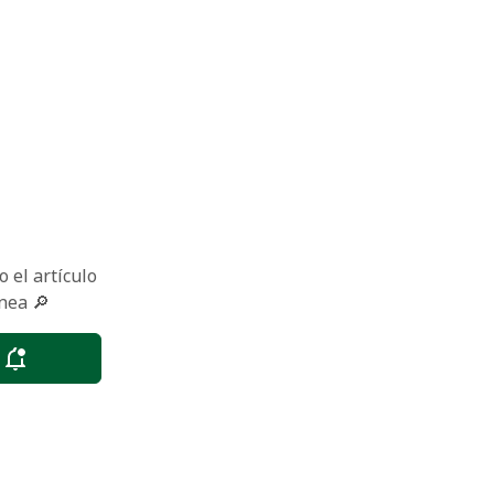
 el artículo
nea 🔎