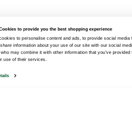
Cookies to provide you the best shopping experience
ookies to personalise content and ads, to provide social media fe
share information about your use of our site with our social medi
 who may combine it with other information that you’ve provided t
r use of their services.
tails
Nuestro servicio de atención al cliente
está abierto los días laborables de 09:30 a
17:00.