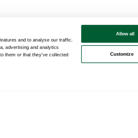
Allow all
atures and to analyse our traffic.
a, advertising and analytics
Customize
o them or that they’ve collected
Usuario
Categorías
Com
Mi cuenta
Muebles
Cómo
Ventas
Iluminación
Cómo
Compras
Arte
Whop