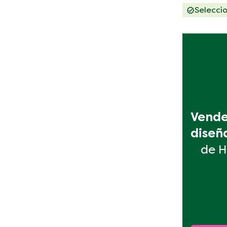
Selecci
Vende 
diseñ
de H