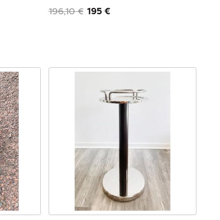
196,10 €
195 €