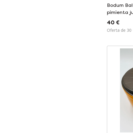
Bodum Ball
pimienta j
sal Dinama
40 €
posmodern
Oferta de 30