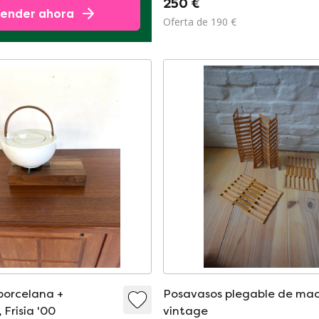
250 €
ender ahora
Oferta de 190 €
porcelana +
Posavasos plegable de ma
 Frisia '00
vintage