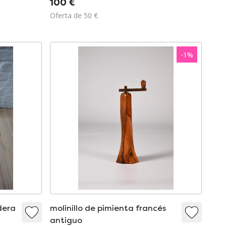
100 €
ca. 1880
Oferta de 50 €
-
1
%
dera
molinillo de pimienta francés
antiguo