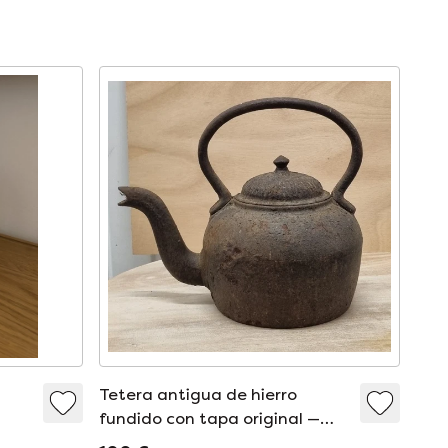
Tetera antigua de hierro
fundido con tapa original —
tetera para chimenea y estufa,