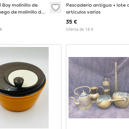
 Boy molinillo de
Pescadería antigua + lote 
uego de molinillo de
artículos varios
rca diseño danés
35 €
o Nissen
 €
Oferta de 18 €