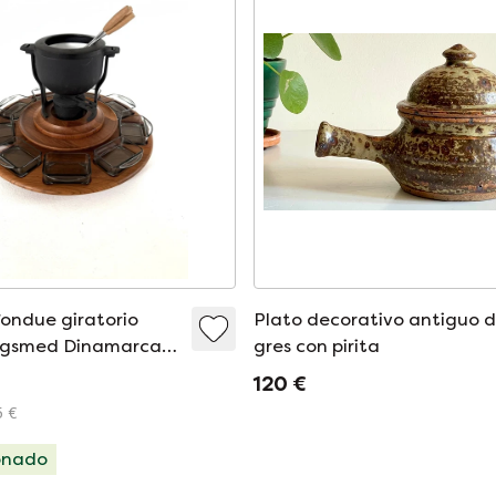
ondue giratorio
Plato decorativo antiguo 
Digsmed Dinamarca
gres con pirita
120 €
5 €
onado