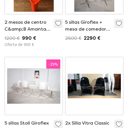
2 mesas de centro
5 sillas Giroflex +
C&amp;B Amanta
mesa de comedor
de Mario Bellini
Herman Miller
1200 €
990 €
2600 €
2290 €
Oferta de 900 €
-
29
%
5 sillas Stoll Giroflex
2x Silla Vitra Classic