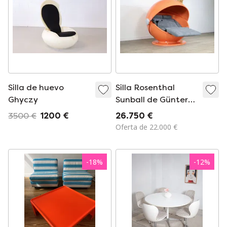
Silla de huevo
Silla Rosenthal
Ghyczy
Sunball de Günter
Ferdinand Ris y
3500 €
1200 €
26.750 €
Herbert Selldorf
Oferta de 22.000 €
-
18
%
-
12
%