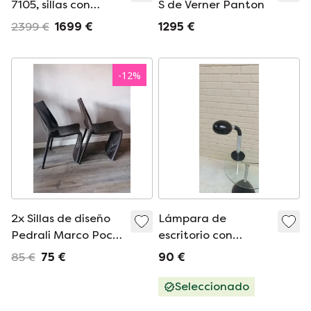
7105, sillas con
S de Verner Panton
carcasa Space Age
2399 €
1699 €
1295 €
-
12
%
2x Sillas de diseño
Lámpara de
Pedrali Marco Pocci
escritorio con
y Claudio Dondoli
tafellamp de diseño
85 €
75 €
90 €
vintage de la era
espacial
Seleccionado