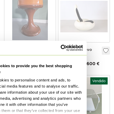
Taburete vintage
2x Silla de huevo
Emsa Space Age
Ghyczy
Vendido por 230 €
Vendido por 1600 €
kies to provide you the best shopping
e
kies to personalise content and ads, to
Vendido
Vendido
ial media features and to analyse our traffic.
are information about your use of our site with
 media, advertising and analytics partners who
e it with other information that you’ve
o them or that they’ve collected from your use