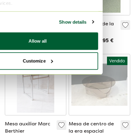
rvices.
Show details
2 sillas de comedor
Mesa auxiliar de la
Vitra Panton
era espacial
Vendido por 360 €
Vendido por 195 €
Allow all
Vendido
Vendido
Customize
Mesa auxiliar Marc
Mesa de centro de
Berthier
la era espacial