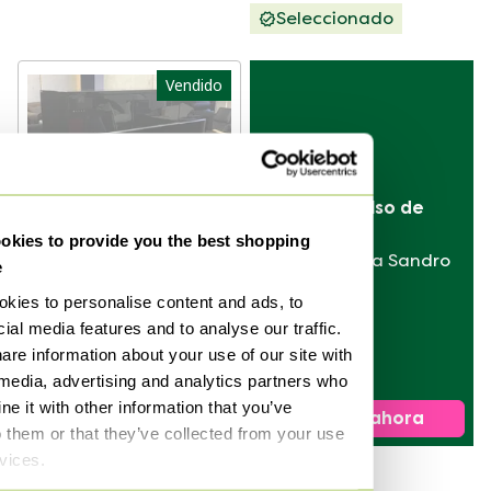
Seleccionado
Vendido
Vende tu bolso de 
diseñador
kies to provide you the best shopping
de Hermès a Sandro
e
kies to personalise content and ads, to
Gabinete de visión
ial media features and to analyse our traffic.
de Bert Plantagie
are information about your use of our site with
Vendido por 1299 €
 media, advertising and analytics partners who
e it with other information that you’ve
Vender ahora
Seleccionado
o them or that they’ve collected from your use
rvices.