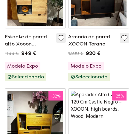
Estante de pared
Armario de pared
alto Xooon
XOOON Torano
Elements
1199 €
949 €
1399 €
920 €
Modelo Expo
Modelo Expo
Seleccionado
Seleccionado
-
32
%
-
25
%