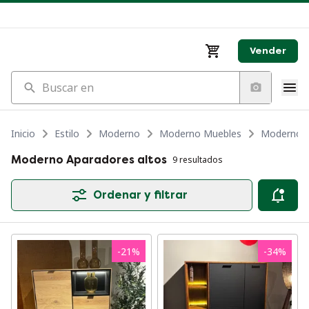
Vender
Buscar en
Inicio
Estilo
Moderno
Moderno Muebles
Moderno A
Moderno Aparadores altos
9 resultados
Ordenar y filtrar
-
21
%
-
34
%