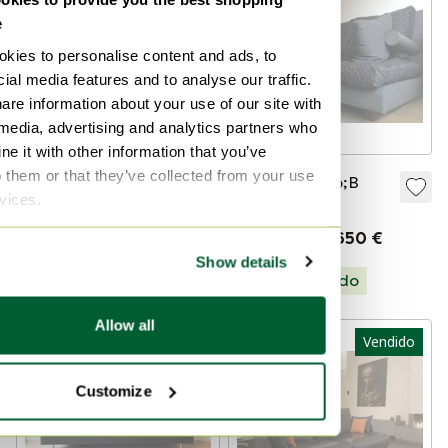
e
kies to personalise content and ads, to
ial media features and to analyse our traffic.
are information about your use of our site with
 media, advertising and analytics partners who
e it with other information that you’ve
o them or that they’ve collected from your use
Sofá Charles de
Banco B&amp;B
rvices.
B&amp;B Italia
Italia Baisity
1600 €
1200 €
Vendido por 650 €
Oferta de 500 €
Show details
Seleccionado
Allow all
Vendido
Vendido
Customize