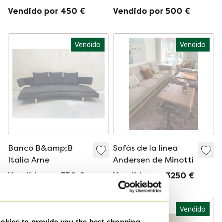
Alfred S06
Vendido por 450 €
Vendido por 500 €
Vendido
Vendido
Banco B&amp;B
Sofás de la línea
Italia Arne
Andersen de Minotti
Vendido por 750 €
Vendido por 3250 €
Vendido
-
25
%
kies to provide you the best shopping