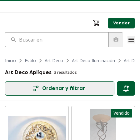
Vender
Buscar en
Inicio
Estilo
Art Deco
Art Deco Iluminación
Art Dec
Art Deco Apliques
3 resultados
Ordenar y filtrar
Vendido