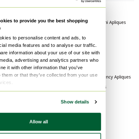
Por categoría
Por marca
kies to provide you the best shopping
Art Deco Lámparas colgantes
Achille Castiglioni Apliques
e
Art Deco Lámparas de pie
Allibert Apliques
kies to personalise content and ads, to
Art Deco Iluminación
Herda Apliques
ial media features and to analyse our traffic.
Art Deco Lámparas de mesa
are information about your use of our site with
Por estilo
 media, advertising and analytics partners who
Diseño Apliques
e it with other information that you’ve
o them or that they’ve collected from your use
Hollywood Regency Apliques
rvices.
Vintage Apliques
Por material
Show details
Hierro fundido Apliques
Papel Apliques
Allow all
rvs Apliques