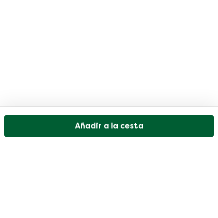
Añadir a la cesta
Nuestro servicio de atención al cliente está abierto
los días laborables de 09:30 a 17:00.