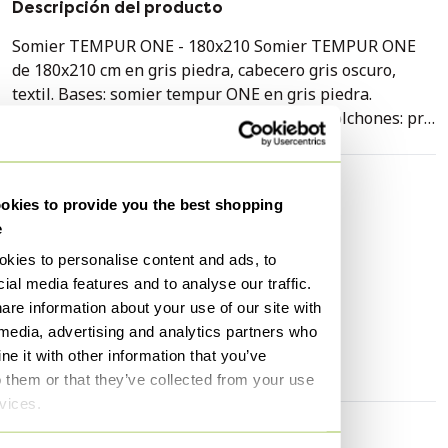
Descripción del producto
Somier TEMPUR ONE - 180x210 Somier TEMPUR ONE
de 180x210 cm en gris piedra, cabecero gris oscuro,
textil. Bases: somier tempur ONE en gris piedra.
Cabecero: gris oscuro liso. Patas: madera. Colchones: pro
smartcool de firmeza media. Este colchón cuenta con
una funda de fácil extracción para su lavado. Con el
TEMPUR pro de firmeza media, disfrutará de todas las
Especificaciones
kies to provide you the best shopping
ventajas que han dado fama mundial a TEMPUR. Esto se
Condición
Bien
e
traduce en una comodidad excepcional para dormir con
Colores
Gris
kies to personalise content and ads, to
una ligereza excepcional y un soporte excelente. Su
ial media features and to analyse our traffic.
resiliencia garantiza que, tras comprimirse, recupere
Estilo
Escandinavo
are information about your use of our site with
gradualmente su forma original. Además, gracias a su
Marca
Tempur
 media, advertising and analytics partners who
avanzada tecnología aeroespacial, ofrece un alivio
Anchura
180 cm
e it with other information that you’ve
óptimo de la presión y un buen aislamiento térmico. Por
o them or that they’ve collected from your use
lo tanto, se adapta completamente al cuerpo, creando
rvices.
una experiencia de descanso única. El material TEMPUR
está compuesto por celdas abiertas viscoelásticas que