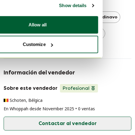
Más información
se adaptan al cuerpo. Se adapta a la forma del cuerpo y
Show details
le proporciona un soporte óptimo. Mientras que los
resortes embolsados ​​de los colchones aumentan la
Tempur
Tempur Camas
Escandinavo
presión, TEMPUR proporciona alivio de la presión, lo
Allow all
que significa que usted se moverá y girará con menos
Escandinavo Camas
Camas
frecuencia durante su sueño y, por lo tanto,
Customize
experimentará una mejor noche de sueño.
Información del vendedor
Sobre este vendedor
Profesional
Schoten, Bélgica
En Whoppah desde November 2025 • 0 ventas
Contactar al vendedor