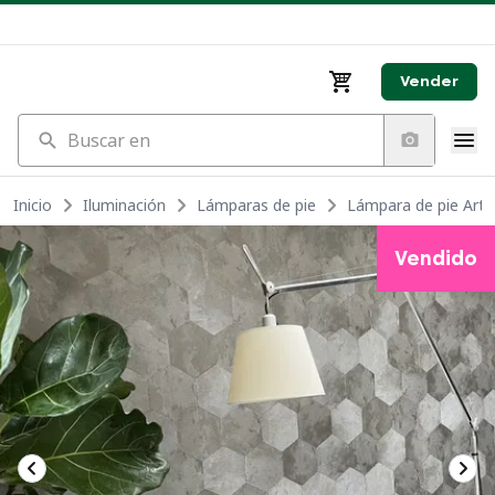
Vender
Buscar en
Inicio
Iluminación
Lámparas de pie
Lámpara de pie Ar
Vendido