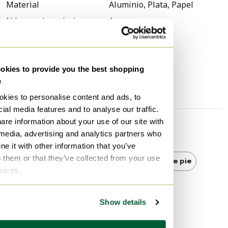
puntuales en la base de la lámpara (ver foto).
Material
Aluminio, Plata, Papel
Número de artículos
1
Hay unas pequeñas manchas negras en un lado de la
Marca
Artemide
pantalla. Hay algunos arañazos en la base. Ver fotos.
Altura
344 cm
kies to provide you the best shopping
Anchura
42 cm
e
Profundidad
42 cm
kies to personalise content and ads, to
ial media features and to analyse our traffic.
are information about your use of our site with
Más información
 media, advertising and analytics partners who
e it with other information that you’ve
o them or that they’ve collected from your use
Artemide
Artemide Lámparas de pie
rvices.
Lámparas de pie
Show details