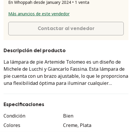
En Whoppah desde January 2024 • 1 venta
Más anuncios de este vendedor
Contactar al vendedor
Descripción del producto
La lámpara de pie Artemide Tolomeo es un diseño de
Michele de Lucchi y Giancarlo Fassina. Esta lámpara de
pie cuenta con un brazo ajustable, lo que le proporciona
una flexibilidad óptima para iluminar cualquier
estancia. La pantalla también es giratoria. Dimensiones:
- Diámetro de la pantalla: 42 cm - Altura: 344 cm - Color y
material de la pantalla: pergamino beige - Color y
Especificaciones
material del soporte: metal plateado. Presenta algunas
Condición
Bien
pequeñas decoloraciones en un lado de la pantalla
Colores
Creme, Plata
(manchas negras - ver foto). También presenta daños