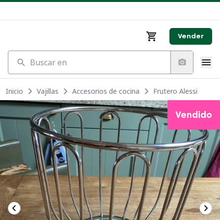
Vender
Buscar en
Inicio
Vajillas
Accesorios de cocina
Frutero Alessi
Vendido