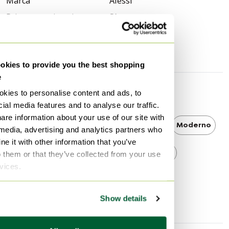
Marca
Alessi
Primer propietario
Sí
Altura
22 cm
Anchura
20 cm
kies to provide you the best shopping
e
kies to personalise content and ads, to
Más información
ial media features and to analyse our traffic.
are information about your use of our site with
Alessi
Alessi Accesorios de cocina
Moderno
 media, advertising and analytics partners who
e it with other information that you’ve
Moderno Accesorios de cocina
o them or that they’ve collected from your use
rvices.
Accesorios de cocina
Show details