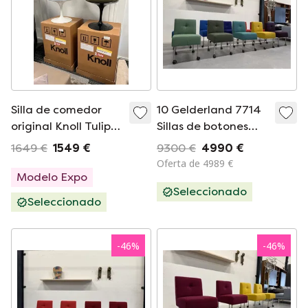
Silla de comedor
10 Gelderland 7714
original Knoll Tulip
Sillas de botones
blanca o negra
con ruedas Silla de
1649 €
1549 €
9300 €
4990 €
rilsan + cojín de
diseño de tela
Oferta de 4989 €
terciopelo
Modelo Expo
Seleccionado
Seleccionado
-
46
%
-
46
%