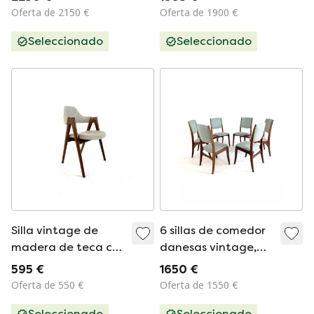
Kristiansen '60
Buch '70
Oferta de 2150 €
Oferta de 1900 €
Seleccionado
Seleccionado
Silla vintage de
6 sillas de comedor
madera de teca con
danesas vintage,
forma de brújula,
Fábrica de Muebles
595 €
1650 €
Kai Kristiansen '60
Skovby '70
Oferta de 550 €
Oferta de 1550 €
Seleccionado
Seleccionado