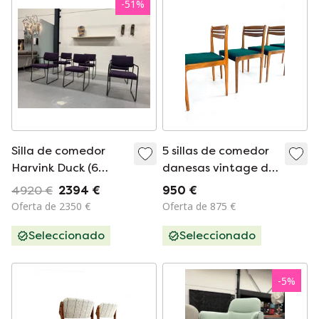
-
51
%
Silla de comedor
5 sillas de comedor
Harvink Duck (6
danesas vintage de
unidades) Tela
los años 60
4920 €
2394 €
950 €
morada
Oferta de 2350 €
Oferta de 875 €
Seleccionado
Seleccionado
-
5
%