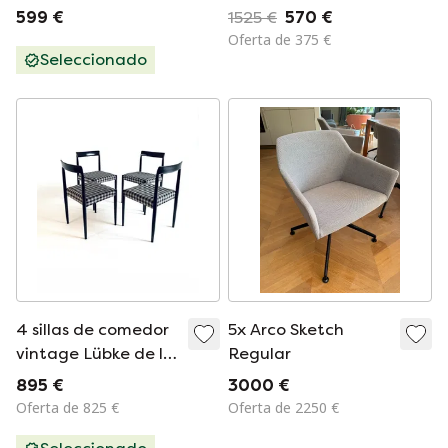
Artisan Feltwool
Fledermaus sillón
599 €
1525 €
570 €
Oferta de 375 €
Seleccionado
4 sillas de comedor
5x Arco Sketch
vintage Lübke de los
Regular
años 70
895 €
3000 €
Oferta de 825 €
Oferta de 2250 €