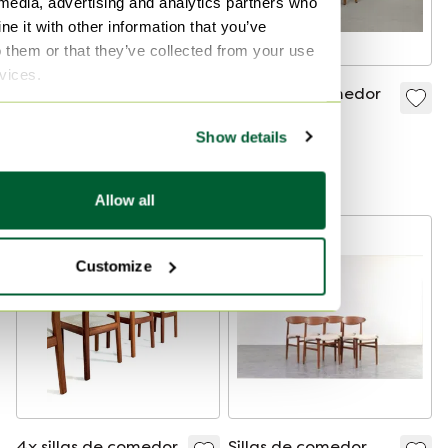
 media, advertising and analytics partners who
e it with other information that you’ve
o them or that they’ve collected from your use
rvices.
2x Silla de diseño
4 sillas de comedor
Sancal Collar
Erik Buch Odd
Show details
899 €
1845 €
Oferta de 788 €
Allow all
Customize
4x sillas de comedor
Sillas de comedor