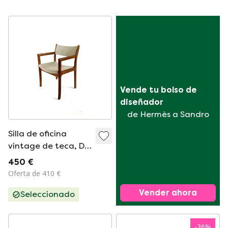
Vende tu bolso de 
diseñador
de Hermès a Sandro
Silla de oficina
vintage de teca, D-
Scan '70
450 €
Oferta de 410 €
Vender ahora
Seleccionado
-
36
%