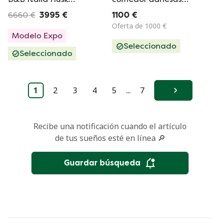
(juego de 4)
vintage, Dyrlund '70
6660 €
3995 €
1100 €
Oferta de 1000 €
Modelo Expo
Seleccionado
Seleccionado
1
2
3
4
5
...
7
Siguiente
Recibe una notificación cuando el artículo
de tus sueños esté en línea 🔎
Guardar búsqueda