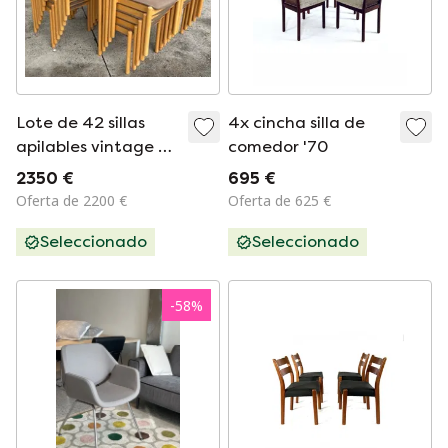
Lote de 42 sillas
4x cincha silla de
apilables vintage de
comedor '70
madera
2350 €
695 €
contrachapada de
Oferta de 2200 €
Oferta de 625 €
los años 80
Seleccionado
Seleccionado
-
58
%