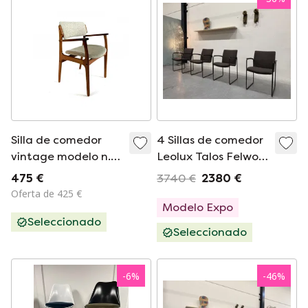
Silla de comedor
4 Sillas de comedor
vintage modelo n.º
Leolux Talos Felwool
50, Erik Buch '70
marrón
475 €
3740 €
2380 €
Oferta de 425 €
Modelo Expo
Seleccionado
Seleccionado
-
6
%
-
46
%