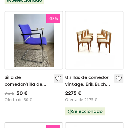
Seleccionado
-
33
%
Silla de
8 sillas de comedor
comedor/silla de
vintage, Erik Buch
conferencia de lana
'70
75 €
50 €
2275 €
azul violácea (4
Oferta de 30 €
Oferta de 2175 €
unidades
Seleccionado
disponibles)