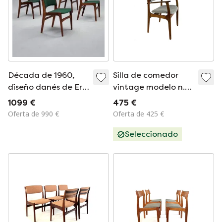
Década de 1960,
Silla de comedor
diseño danés de Erik
vintage modelo n.º
Buch, juego de 4
50, Erik Buch '70
1099 €
475 €
sillas de comedor
Oferta de 990 €
Oferta de 425 €
modelo 89.
Seleccionado