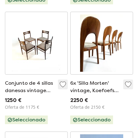
Conjunto de 4 sillas
6x 'Silla Morten'
danesas vintage
vintage, Koefoefs
restauradas de los
Hornslet '70
1250 €
2250 €
años 60
Oferta de 1175 €
Oferta de 2150 €
Seleccionado
Seleccionado