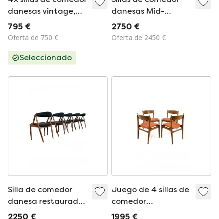
danesas vintage,
danesas Mid-
Dyrlund '80
Century de teca de
795 €
2750 €
Ejner Larsen & Aksel
Oferta de 750 €
Oferta de 2450 €
Bender Madsen,
Seleccionado
años 60. Juego de
4.
Silla de comedor
Juego de 4 sillas de
danesa restaurada
comedor
5 veces, Kai
restauradas, Erik
2250 €
1995 €