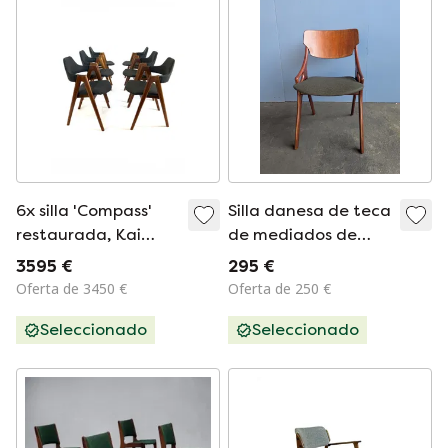
6x silla 'Compass'
Silla danesa de teca
restaurada, Kai
de mediados de
Kristiansen '60
siglo - Arne
3595 €
295 €
Hovmand Olsen
Oferta de 3450 €
Oferta de 250 €
Seleccionado
Seleccionado