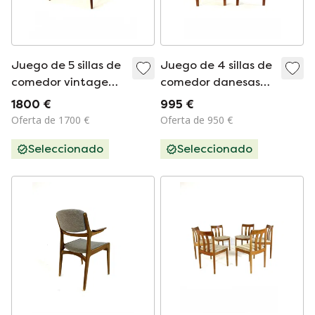
Juego de 5 sillas de
Juego de 4 sillas de
comedor vintage
comedor danesas
restauradas Hans
restauradas de los
1800 €
995 €
Olsen '60
años 60
Oferta de 1700 €
Oferta de 950 €
Seleccionado
Seleccionado