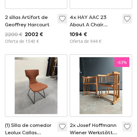
2 sillas Artifort de
4x HAY AAC 23
Geoffrey Harcourt
About A Chair
verde/blanco
2200 €
2002 €
1094 €
Oferta de 1540 €
Oferta de 944 €
-
63
%
(1) Silla de comedor
2x Josef Hoffmann
Leolux Callas
Wiener Werkstätte