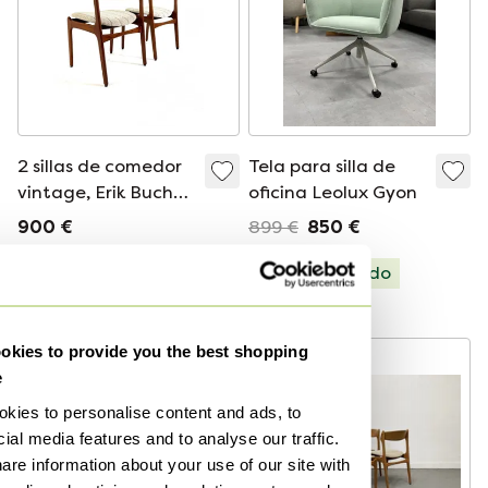
2 sillas de comedor
Tela para silla de
vintage, Erik Buch
oficina Leolux Gyon
'70
900 €
899 €
850 €
Oferta de 825 €
Seleccionado
Seleccionado
kies to provide you the best shopping
e
kies to personalise content and ads, to
ial media features and to analyse our traffic.
are information about your use of our site with