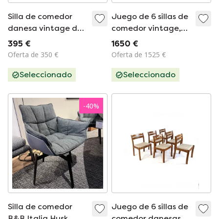
Silla de comedor
Juego de 6 sillas de
danesa vintage de
comedor vintage,
los años 60
Vamdrup Stolefabrik
395 €
1650 €
'70
Oferta de 350 €
Oferta de 1525 €
Seleccionado
Seleccionado
-
40
%
Silla de comedor
Juego de 6 sillas de
B&B Italia Husk
comedor danesas