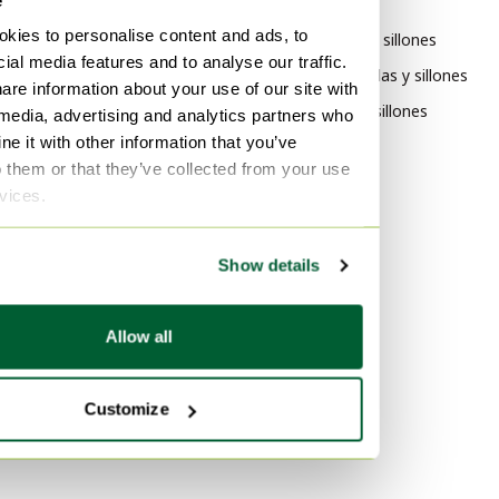
Por estilo
kies to personalise content and ads, to
Bauhaus Sillas y sillones
ial media features and to analyse our traffic.
Posmoderno Sillas y sillones
are information about your use of our site with
Rústico Sillas y sillones
 media, advertising and analytics partners who
e it with other information that you’ve
Por material
o them or that they’ve collected from your use
rvices.
Mármol Sillas y sillones
Mimbre Sillas y sillones
Show details
Metal Sillas y sillones
Por color
Allow all
Verde Sillas y sillones
Naranja Sillas y sillones
Customize
Plateado Sillas y sillones