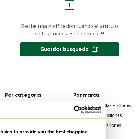
1
Recibe una notificación cuando el artículo
de tus sueños esté en línea 🔎
Guardar búsqueda
Por categoría
Por marca
Corcho Muebles
Artistiq Living Sillas y sillones
Corcho Armarios
Idp Italia Sillas y sillones
Corcho Sofás
Lapalma Sillas y sillones
kies to provide you the best shopping
e